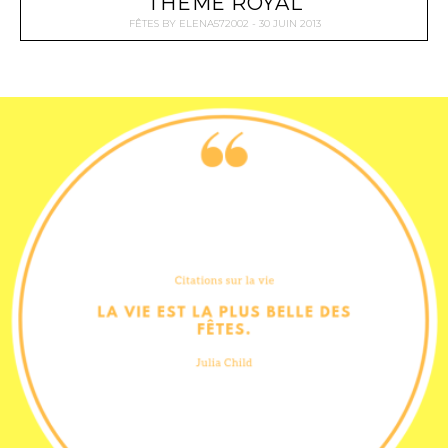
THÈME ROYAL
FÊTES
BY
ELENA572002
30 JUIN 2013