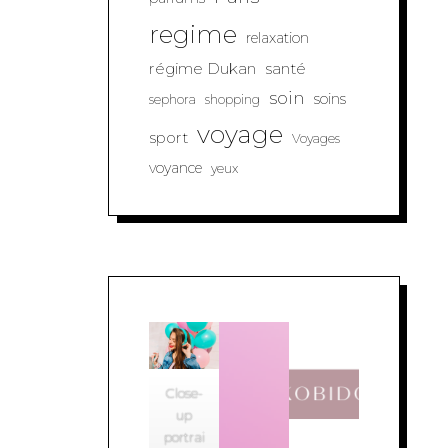
regime
relaxation
régime Dukan
santé
soin
soins
sephora
shopping
voyage
sport
Voyages
voyance
yeux
Close-
up
portrai