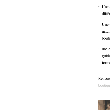
Une d
diffé
Une d
natur
boule
une d
guirl
forme
Retrouv
boutiqu