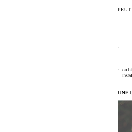
PEUT
ou bi
insta
UNE 