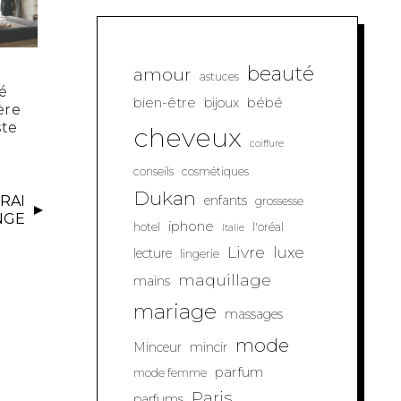
beauté
amour
astuces
é
bien-être
bébé
bijoux
ère
ste
cheveux
coiffure
conseils
cosmétiques
Dukan
VRAI
enfants
grossesse
NGE
iphone
hotel
l'oréal
Italie
Livre
luxe
lecture
lingerie
maquillage
mains
mariage
massages
mode
Minceur
mincir
parfum
mode femme
Paris
parfums