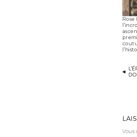
Rose 
l’inc
ascen
premi
coutu
l’hist
L’
DO
LAI
Vous 