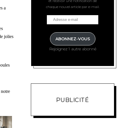
et recevoir une notification de
chaque nouvel article par e-mail.
s a
es
e jolies
ABONNEZ-VOUS
Rejoignez 1 autre abonné
boules
 notre
PUBLICITÉ