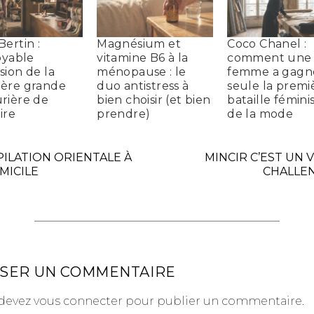
Bertin :
Magnésium et
Coco Chanel :
royable
vitamine B6 à la
comment une
sion de la
ménopause : le
femme a gagn
ère grande
duo antistress à
seule la premi
rière de
bien choisir (et bien
bataille fémini
oire
prendre)
de la mode
ÉPILATION ORIENTALE À
MINCIR C’EST UN 
MICILE
CHALLE
SSER UN COMMENTAIRE
devez
vous connecter
pour publier un commentaire.