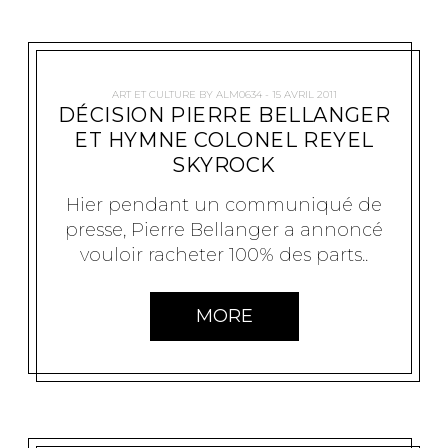
ART ET CULTURE
BY
ALM0634
15 AVRIL 2011
DÉCISION PIERRE BELLANGER
ET HYMNE COLONEL REYEL
SKYROCK
Hier pendant un communiqué de
presse, Pierre Bellanger a annoncé
vouloir racheter 100% des parts..
MORE