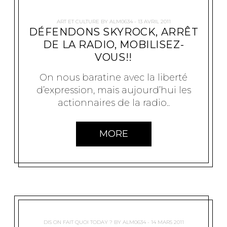
ART ET CULTURE
BY
ALM0634
13 AVRIL 2011
DÉFENDONS SKYROCK, ARRÊT
DE LA RADIO, MOBILISEZ-
VOUS!!
On nous baratine avec la liberté
d’expression, mais aujourd’hui les
actionnaires de la radio..
MORE
DIS ON FAIT QUOI TODAY ?
BY
ALM0634
14 MARS 2011