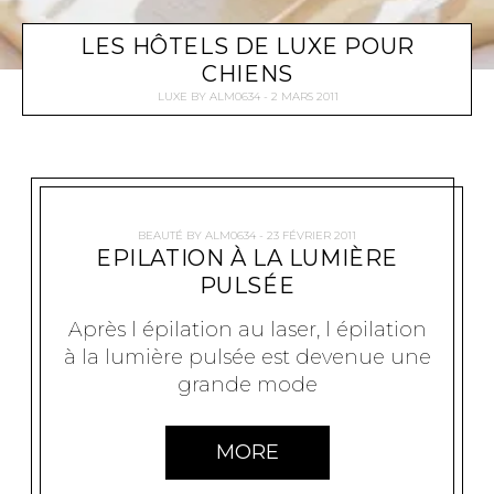
LES HÔTELS DE LUXE POUR
CHIENS
LUXE
BY
ALM0634
2 MARS 2011
BEAUTÉ
BY
ALM0634
23 FÉVRIER 2011
EPILATION À LA LUMIÈRE
PULSÉE
Après l épilation au laser, l épilation
à la lumière pulsée est devenue une
grande mode
MORE