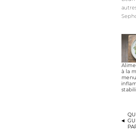
autre
Sepho
Alime
à la 
menu-
infla
stabil
QU
GU
PA