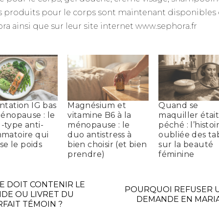
s produits pour le corps sont maintenant disponibles
ra ainsi que sur leur site internet www.sephora.fr
ntation IG bas
Magnésium et
Quand se
ménopause : le
vitamine B6 à la
maquiller étai
type anti-
ménopause : le
péché : l’histoi
mmatoire qui
duo antistress à
oubliée des t
ise le poids
bien choisir (et bien
sur la beauté
prendre)
féminine
E DOIT CONTENIR LE
POURQUOI REFUSER 
IDE OU LIVRET DU
DEMANDE EN MARI
RFAIT TÉMOIN ?