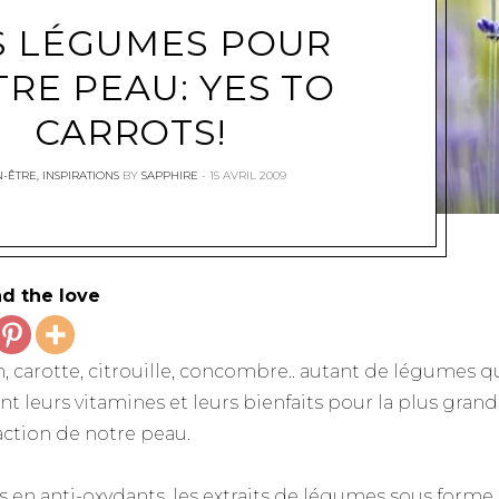
S LÉGUMES POUR
RE PEAU: YES TO
CARROTS!
N-ÊTRE
,
INSPIRATIONS
BY
SAPPHIRE
15 AVRIL 2009
d the love
, carotte, citrouille, concombre.. autant de légumes q
nt leurs vitamines et leurs bienfaits pour la plus gran
faction de notre peau.
s en anti-oxydants, les extraits de légumes sous forme