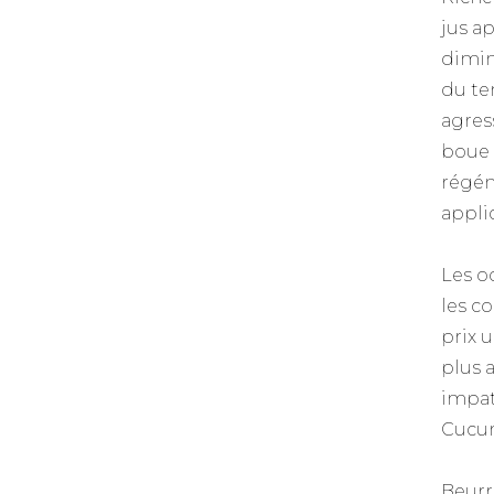
jus a
dimin
du te
agress
boue 
régén
appli
Les o
les c
prix 
plus 
impat
Cucum
Beurr