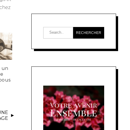
 chez
t un
re
abous
UNE
AGE