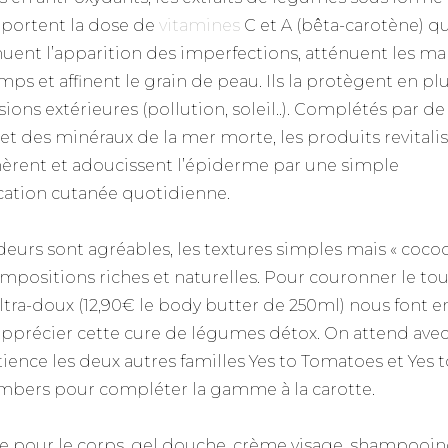
pportent la dose de
vitamines
C et A (bêta-carotène) qu
uent l’apparition des imperfections, atténuent les m
mps et affinent le grain de peau. Ils la protègent en pl
ions extérieures (pollution, soleil..). Complétés par de 
et des minéraux de la mer morte, les produits revitalis
èrent et adoucissent l’épiderme par une simple
cation cutanée quotidienne.
deurs sont agréables, les textures simples mais « cocoo
ompositions riches et naturelles. Pour couronner le tout
ultra-doux (12,90€ le body butter de 250ml) nous font 
apprécier cette cure de légumes détox. On attend ave
ience les deux autres familles Yes to Tomatoes et Yes t
bers pour compléter la gamme à la carotte.
e pour le corps, gel douche, crème visage, shampooin