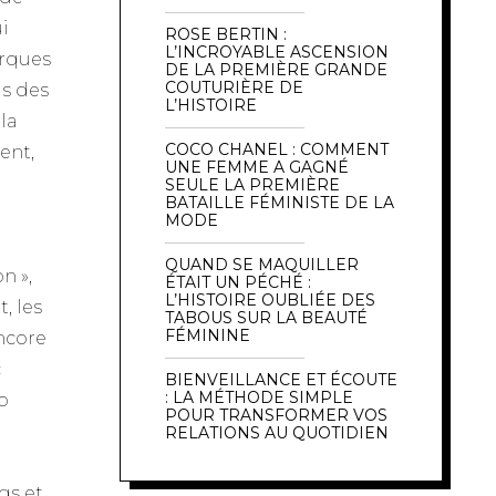
i
ROSE BERTIN :
L’INCROYABLE ASCENSION
arques
DE LA PREMIÈRE GRANDE
COUTURIÈRE DE
us des
L’HISTOIRE
la
COCO CHANEL : COMMENT
ent,
UNE FEMME A GAGNÉ
SEULE LA PREMIÈRE
BATAILLE FÉMINISTE DE LA
MODE
QUAND SE MAQUILLER
n »,
ÉTAIT UN PÉCHÉ :
L’HISTOIRE OUBLIÉE DES
, les
TABOUS SUR LA BEAUTÉ
FÉMININE
encore
c
BIENVEILLANCE ET ÉCOUTE
: LA MÉTHODE SIMPLE
o
POUR TRANSFORMER VOS
RELATIONS AU QUOTIDIEN
gs et