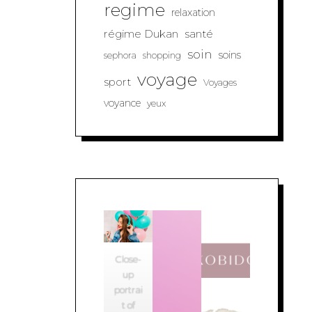
regime
relaxation
régime Dukan
santé
soin
soins
sephora
shopping
voyage
sport
Voyages
voyance
yeux
Close-
up
portrai
t of