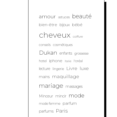
beauté
amour
astuces
bien-être
bébé
bijoux
cheveux
coiffure
conseils
cosmétiques
Dukan
enfants
grossesse
iphone
hotel
l'oréal
Italie
Livre
luxe
lecture
lingerie
maquillage
mains
mariage
massages
mode
Minceur
mincir
parfum
mode femme
Paris
parfums