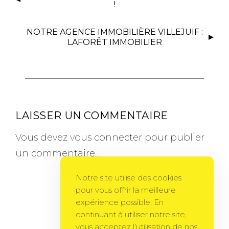
!
NOTRE AGENCE IMMOBILIÈRE VILLEJUIF :
LAFORÊT IMMOBILIER
LAISSER UN COMMENTAIRE
Vous devez
vous connecter
pour publier
un commentaire.
Notre site utilise des cookies
pour vous offrir la meilleure
expérience possible. En
continuant à utiliser notre site,
Gema Theme
by
PixelGrade
vous acceptez l'utilisation de nos