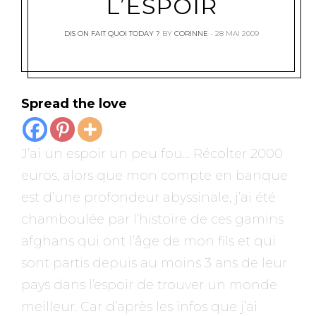
L’ESPOIR
DIS ON FAIT QUOI TODAY ?
BY
CORINNE
28 MAI 2009
Spread the love
J’ai un espoir un peu fou… Récolter 2000
euros, alors que mon compte en banque
est d’une profondeur abyssinale, j’ai été
chamboulée par l’histoire de ces gamins
afghans qui ont l’âge de mon fils et qui
sont partis depuis au moins 3 ans de leur
pays dans l’espoir de trouver un monde
meilleur. Car d’après les infos que j’ai