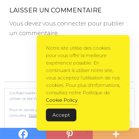
LAISSER UN COMMENTAIRE
Vous devez
vous connecter
pour publier
un commentaire.
Notre site utilise des cookies
pour vous offrir la meilleure
expérience possible. En
continuant à utiliser notre site,
Gema Theme
by
PixelGrade
vous acceptez l'utilisation de nos
cookies. Pour plus d'informations,
consultez notre Politique de
Confidentialité et cookies : ce site utilise des cookies. En continuant à
utiliser ce site Web, vous acceptez leur utilisation.
Cookie Policy
.
Pour en savoir plus, notamment sur la façon de contrôler les cookies,
Accept
consultez :
Politique relative aux cookies