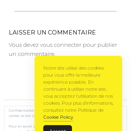
LAISSER UN COMMENTAIRE
Vous devez
vous connecter
pour publier
un commentaire.
Notre site utilise des cookies
pour vous offrir la meilleure
expérience possible. En
continuant à utiliser notre site,
Gema Theme
by
PixelGrade
vous acceptez l'utilisation de nos
cookies. Pour plus d'informations,
consultez notre Politique de
Confidentialité et cookies : ce site utilise des cookies. En continuant à
utiliser ce site Web, vous acceptez leur utilisation.
Cookie Policy
.
Pour en savoir plus, notamment sur la façon de contrôler les cookies,