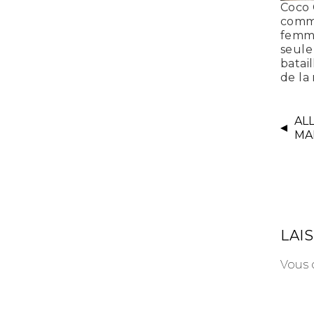
Coco 
comm
femm
seule
batail
de la
ALL
MA
LAI
Vous 