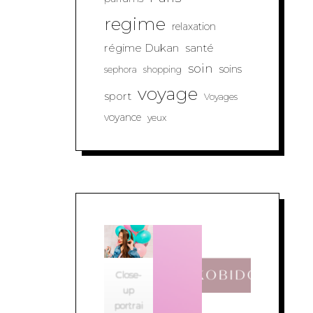
regime
relaxation
régime Dukan
santé
soin
soins
sephora
shopping
voyage
sport
Voyages
voyance
yeux
Close-
up
portrai