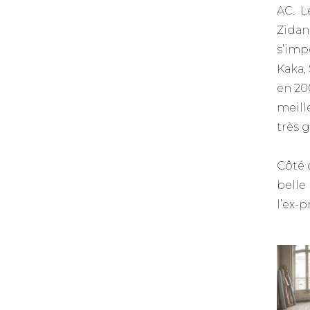
AC. L
Zidan
s’imp
Kaka, 
en 200
meille
très 
Côté 
belle
l’ex-