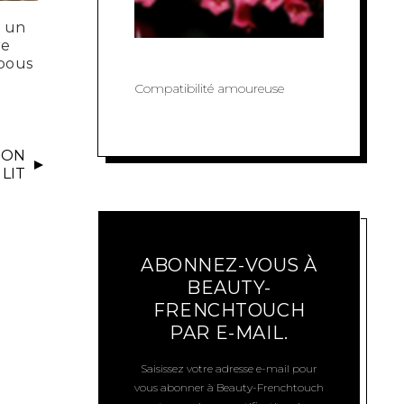
t un
re
abous
Compatibilité amoureuse
SON
LIT
ABONNEZ-VOUS À
BEAUTY-
FRENCHTOUCH
PAR E-MAIL.
Saisissez votre adresse e-mail pour
vous abonner à Beauty-Frenchtouch