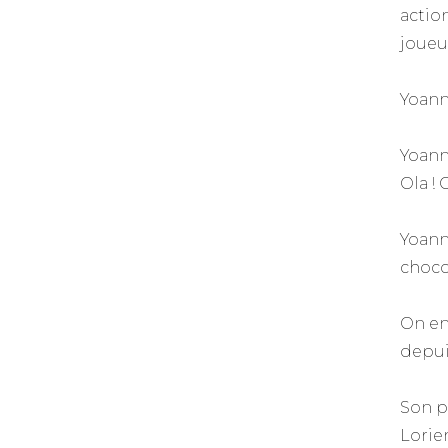
actio
joueu
Yoann 
Yoann
Ola ! O
Yoann 
chocol
On en
depuis
Son p
Lorien