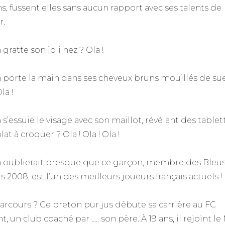
ns, fussent elles sans aucun rapport avec ses talents de
r.
gratte son joli nez ? Ola !
 porte la main dans ses cheveux bruns mouillés de su
la !
s’essuie le visage avec son maillot, révélant des tablet
at à croquer ? Ola ! Ola ! Ola !
 oublierait presque que ce garçon, membre des Bleu
 2008, est l’un des meilleurs joueurs français actuels !
arcours ? Ce breton pur jus débute sa carrière au FC
t, un club coaché par ….. son père. À 19 ans, il rejoint le