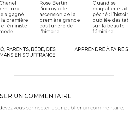
Chanel :
Rose Bertin :
Quand se
ent une
l’incroyable
maquiller étai
e a gagné
ascension de la
péché : l’histoi
 la première
première grande
oubliée des t
le féministe
couturière de
sur la beauté
 mode
l’histoire
féminine
Ô, PARENTS, BÉBÉ, DES
APPRENDRE À FAIRE 
MANS EN SOUFFRANCE.
SSER UN COMMENTAIRE
devez
vous connecter
pour publier un commentaire.