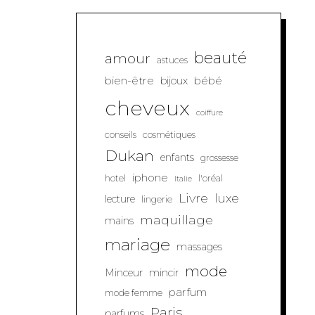
beauté
amour
astuces
bien-être
bébé
bijoux
cheveux
coiffure
conseils
cosmétiques
Dukan
enfants
grossesse
iphone
hotel
l'oréal
Italie
Livre
luxe
lecture
lingerie
maquillage
mains
mariage
massages
mode
Minceur
mincir
parfum
mode femme
Paris
parfums