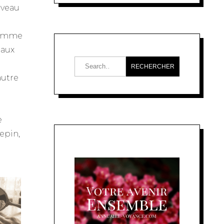
uveau
 comme
eaux
e
autre
e
epin,