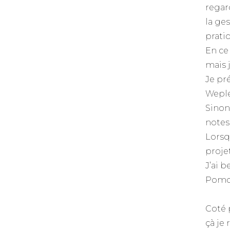
regar
la ge
pratiq
En ce
mais j
Je pr
Wepl
Sinon
notes
Lorsq
projet
J’ai 
Pomod
Coté 
çà je