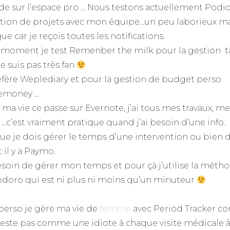
de sur l’espace pro … Nous testons actuellement Podi
stion de projets avec mon équipe…un peu laborieux m
ue car je reçois toutes les notifications.
 moment je test Remenber the milk pour la gestion t
e suis pas très fan
éfère Weplediary et pour la gestion de budget perso
emoney …
 ma vie ce passe sur Evernote, j’ai tous mes travaux, me
 …c’est vraiment pratique quand j’ai besoin d’une info.
ue je dois gérer le temps d’une intervention ou bien 
 il y a Paymo.
besoin de gérer mon temps et pour çà j’utilise la méth
oro qui est ni plus ni moins qu’un minuteur
perso je gère ma vie de
femme
avec Period Tracker 
 reste pas comme une idiote à chaque visite médicale à