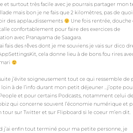
e et surtout très facile avec je pourrais partager mon
llade mais bon je ne fais que 2 kilomètres, pas de quoi
oir des applaudissements
Une fois rentrée, douche 
talle confortablement pour faire des exercices de
ration avec Pranayama de Saagara.
j’ai fais des rêves dont je me souviens je vais sur dico 
AppSettingsKit, cela donne lieu à de bons fou rires ave
mari
suite j’évite soigneusement tout ce qui ressemble de 
 loin à de l’info durant mon petit déjeuner …j’opte pou
People et pour certains Podcasts, notamment celui d
biz qui concerne souvent l’économie numérique et pu
n tour sur Twitter et sur Flipboard si le coeur m’en dit.
 j’ai enfin tout terminé pour ma petite personne, je