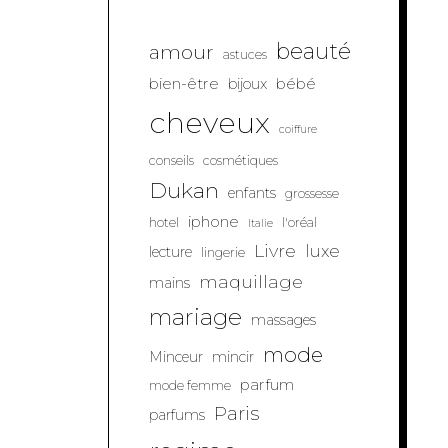
beauté
amour
astuces
bien-être
bébé
bijoux
cheveux
coiffure
conseils
cosmétiques
Dukan
enfants
grossesse
iphone
hotel
l'oréal
Italie
Livre
luxe
lecture
lingerie
maquillage
mains
mariage
massages
mode
Minceur
mincir
parfum
mode femme
Paris
parfums