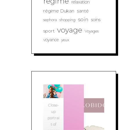
regime
relaxation
régime Dukan
santé
soin
soins
sephora
shopping
voyage
sport
Voyages
voyance
yeux
Close-
up
portrai
t of