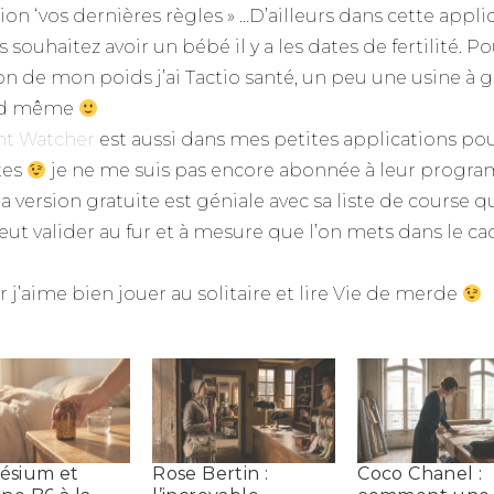
on ‘vos dernières règles » …D’ailleurs dans cette applic
s souhaitez avoir un bébé il y a les dates de fertilité. Po
on de mon poids j’ai Tactio santé, un peu une usine à g
d même
t Watcher
est aussi dans mes petites applications pou
tes
je ne me suis pas encore abonnée à leur progr
a version gratuite est géniale avec sa liste de course q
peut valider au fur et à mesure que l’on mets dans le c
r j’aime bien jouer au solitaire et lire Vie de merde
ésium et
Rose Bertin :
Coco Chanel :