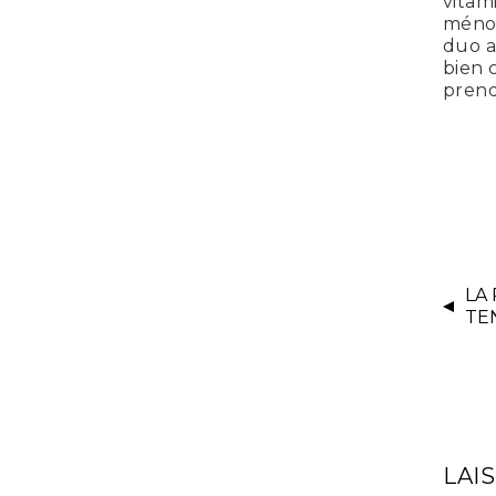
vitam
ménop
duo a
bien c
prend
LA
TE
LAI