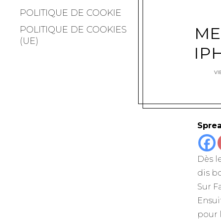
POLITIQUE DE COOKIE
ME
POLITIQUE DE COOKIES
(UE)
IP
VI
Sprea
Dès l
dis bo
Sur F
Ensuit
pour 