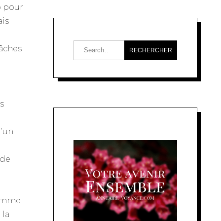
o pour
ais
âches
s
d’un
ode
comme
 la