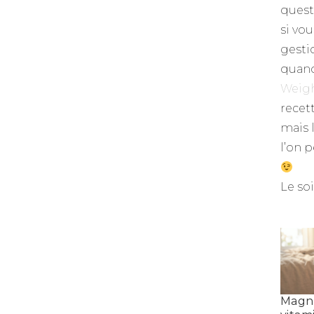
questi
si vou
gesti
quan
Weigh
recet
mais l
l’on 
Le soi
Magn