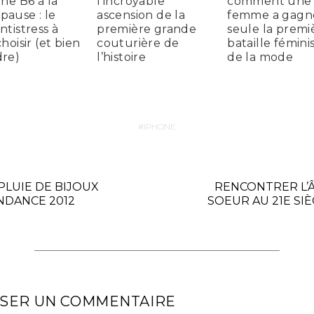
ine B6 à la
l’incroyable
comment une
ause : le
ascension de la
femme a gagn
ntistress à
première grande
seule la premi
hoisir (et bien
couturière de
bataille fémini
re)
l’histoire
de la mode
IPHONE
 PLUIE DE BIJOUX
RENCONTRER L’
NDANCE 2012
SOEUR AU 21E SIÈ
SSER UN COMMENTAIRE