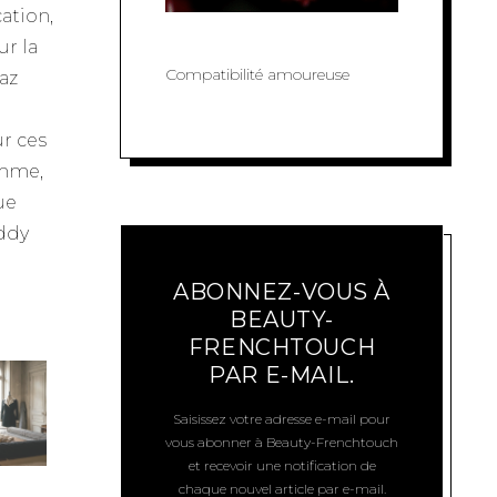
ation,
ur la
Compatibilité amoureuse
az
r ces
amme,
ue
addy
ABONNEZ-VOUS À
BEAUTY-
FRENCHTOUCH
PAR E-MAIL.
Saisissez votre adresse e-mail pour
vous abonner à Beauty-Frenchtouch
et recevoir une notification de
chaque nouvel article par e-mail.