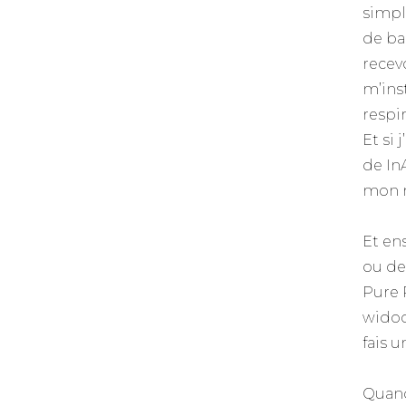
simpl
de ba
recev
m’ins
respi
Et si 
de In
mon 
Et en
ou de
Pure 
widoo
fais u
Quand