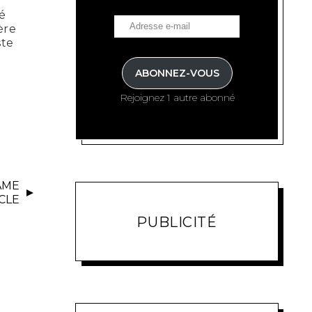
é
ère
ste
ABONNEZ-VOUS
Rejoignez 1 autre abonné
ÂME
CLE
PUBLICITÉ