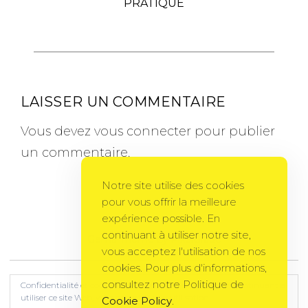
PRATIQUE
LAISSER UN COMMENTAIRE
Vous devez
vous connecter
pour publier
un commentaire.
Notre site utilise des cookies
pour vous offrir la meilleure
expérience possible. En
continuant à utiliser notre site,
Gema Theme
by
PixelGrade
vous acceptez l'utilisation de nos
cookies. Pour plus d'informations,
consultez notre Politique de
Confidentialité et cookies : ce site utilise des cookies. En continuant à
utiliser ce site Web, vous acceptez leur utilisation.
Cookie Policy
.