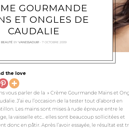
ÈME GOURMANDE
NS ET ONGLES DE
CAUDALIE
BEAUTÉ
BY
VANESSADU81
7 OCTOBRE 2009
d the love
ens vous parler de la » Crème Gourmande Mains et Ong
dalie. J’ai eu l’occasion de la tester tout d’abord en
tillon. Les mains sont mises à rude épreuve entre le
e, la vaisselle etc… elles sont beaucoup sollicitées et
t donc en pâtir. Après l’avoir essayée, le résultat est t