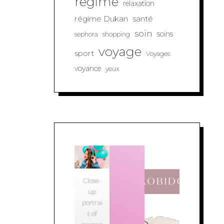
regime
relaxation
régime Dukan
santé
soin
soins
sephora
shopping
voyage
sport
Voyages
voyance
yeux
Close-
up
portrai
t of