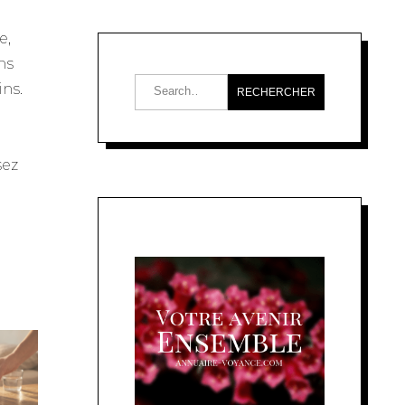
e,
ns
ins.
sez
S