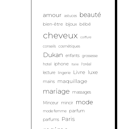
beauté
amour
astuces
bien-être
bébé
bijoux
cheveux
coiffure
conseils
cosmétiques
Dukan
enfants
grossesse
iphone
hotel
l'oréal
Italie
Livre
luxe
lecture
lingerie
maquillage
mains
mariage
massages
mode
Minceur
mincir
parfum
mode femme
Paris
parfums