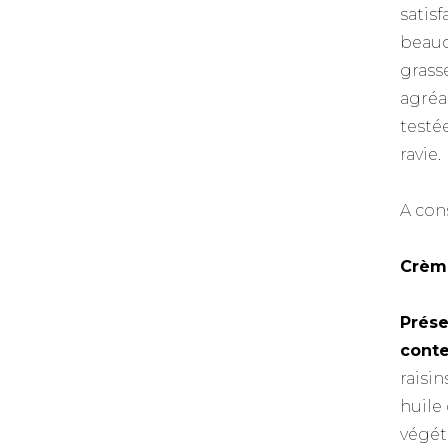
satisf
beauc
grass
agréab
testé
ravie.
A con
Crèm
Prése
cont
raisi
huile 
végét