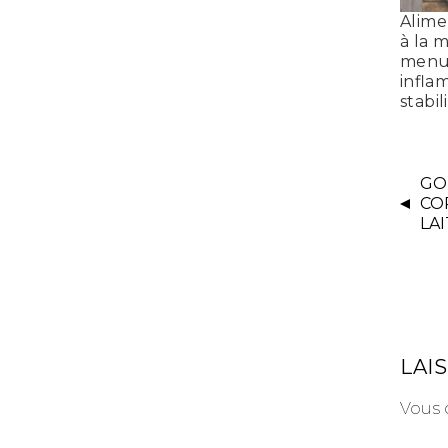
Alime
à la 
menu-
infla
stabil
GO
CO
LA
LAI
Vous 