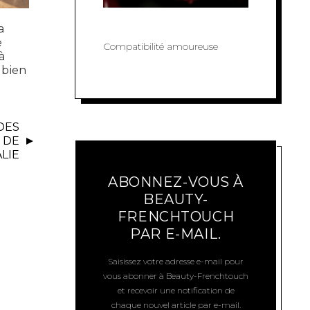
a
e
Compatibilité amoureuse
à
t bien
DES
 DE
LIE
ABONNEZ-VOUS À
BEAUTY-
FRENCHTOUCH
PAR E-MAIL.
Saisissez votre adresse e-mail pour
vous abonner à Beauty-Frenchtouch
et recevoir une notification de
chaque nouvel article par e-mail.