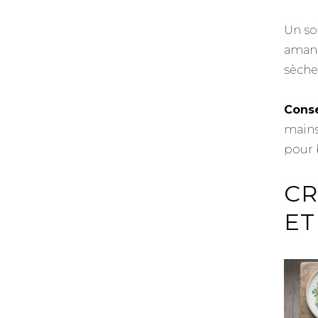
Un so
amand
sèche
Conse
mains
pour 
CR
ET