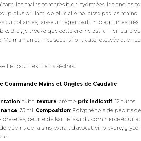
aisant: les mains sont très bien hydratées, les ongles s
oup plus brillant, de plus elle ne laisse pas les mains
es ou collantes, laisse un léger parfum d’agrumes très
le. Bref, je trouve que cette crème est la meilleure que
e. Ma maman et mes soeurs l’ont aussi essayée et en s
seiller pour les mains sèches.
e Gourmande Mains et Ongles de Caudalie
ntation
: tube,
texture
: crème,
prix indicatif
: 12 euros,
enance
: 75 ml.
Composition
: Polyphénols de pépins de
ns brevetés, beurre de karité issu du commerce équitab
de pépins de raisins, extrait d’avocat, vinolevure, glycé
ale.