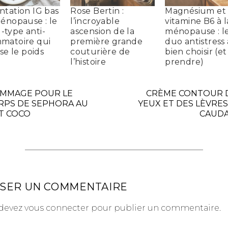
ntation IG bas
Rose Bertin :
Magnésium et
ménopause : le
l’incroyable
vitamine B6 à l
type anti-
ascension de la
ménopause : l
mmatoire qui
première grande
duo antistress 
ise le poids
couturière de
bien choisir (e
l’histoire
prendre)
MMAGE POUR LE
CRÈME CONTOUR 
RPS DE SEPHORA AU
YEUX ET DES LÈVRES
IT COCO
CAUDA
SSER UN COMMENTAIRE
devez
vous connecter
pour publier un commentaire.