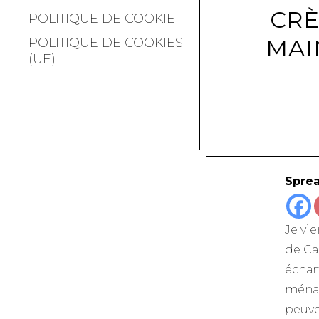
CR
POLITIQUE DE COOKIE
MAI
POLITIQUE DE COOKIES
(UE)
Sprea
Je vi
de Cau
échan
ménag
peuven