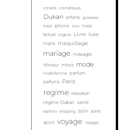
conseils
cosmétiques
Dukan
enfants
grossesse
iphone
hotel
l'oréal
Italie
Livre
luxe
lecture
lingerie
maquillage
mains
mariage
massages
mode
Minceur
mincir
parfum
mode femme
Paris
parfums
regime
relaxation
régime Dukan
santé
soin
soins
sephora
shopping
voyage
sport
Voyages