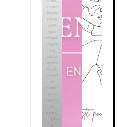
music
in new
headp
hones
with
eyes
closed.
Charm
ing
young
woma
n with
everyd
ay
make-
up in
earpho
nes
posing
holdin
g