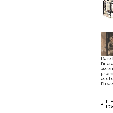
Rose 
l’inc
ascen
premi
coutu
l’hist
FL
L’