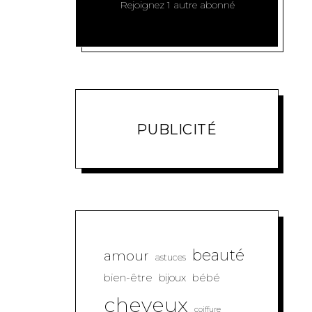
Rejoignez 1 autre abonné
PUBLICITÉ
beauté
amour
astuces
bien-être
bébé
bijoux
cheveux
coiffure