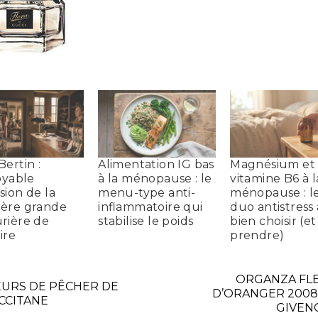
Bertin :
Alimentation IG bas
Magnésium et
royable
à la ménopause : le
vitamine B6 à l
sion de la
menu-type anti-
ménopause : l
ère grande
inflammatoire qui
duo antistress 
rière de
stabilise le poids
bien choisir (e
oire
prendre)
ORGANZA FL
EURS DE PÊCHER DE
D’ORANGER 2008
OCCITANE
GIVEN