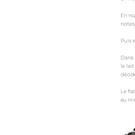
En no
notes 
Puis e
Dans 
le lai
déodo
Le fl
au ni