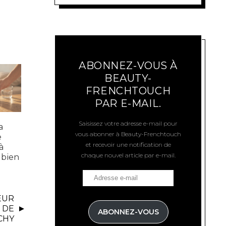
ABONNEZ-VOUS À
BEAUTY-
FRENCHTOUCH
PAR E-MAIL.
Saisissez votre adresse e-mail pour
a
vous abonner à Beauty-Frenchtouch
e
et recevoir une notification de
à
chaque nouvel article par e-mail.
t bien
EUR
 DE
ABONNEZ-VOUS
CHY