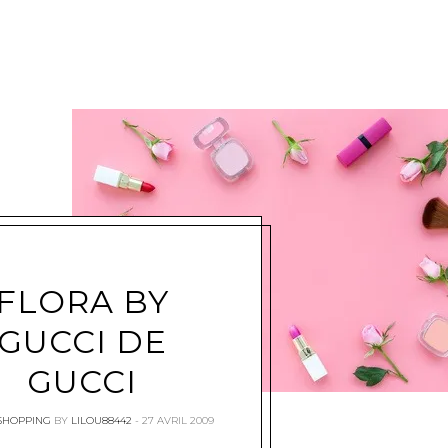
FLORA BY
GUCCI DE
GUCCI
SHOPPING
BY
LILOU88442
27 AVRIL 2009