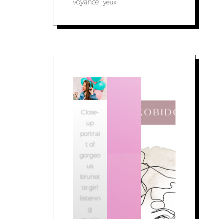
voyance
yeux
Close-
up
portrai
t of
gorgeo
us
brunet
te girl
listenin
g