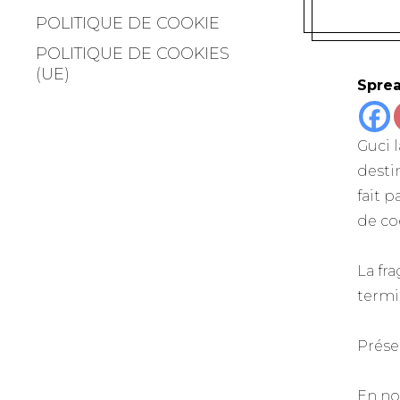
POLITIQUE DE COOKIE
POLITIQUE DE COOKIES
(UE)
Sprea
Guci 
desti
fait p
de coe
La fr
termi
Prése
En no