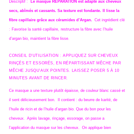
Descriptif :
Le masque REPARATION est adapté aux cheveux
secs, abîmés et cassants. Sa texture est fondante.
Il lisse la
fibre capillaire grâce aux céramides d’Argan.
Cet ingrédient clé
:
Favorise la santé capillaire,
restructure la fibre avec l’huile
d’argan bio, m
aintient la fibre lisse.
CONSEIL D’UTILISATION :
APPLIQUEZ SUR CHEVEUX
RINÇÉS ET ESSORÉS, EN RÉPARTISSANT MÊCHE PAR
MÊCHE JUSQU’AUX POINTES. LAISSEZ POSER 5 À 10
MINUTES AVANT DE RINCER.
Ce masque a une texture plutôt épaisse, de couleur blanc cassé et
il sent délicieusement bon.
Il contient : du beurre de karité, de
l’huile de ricin et de l’huile d’argan bio. Que du bon pour les
cheveux.
Après lavage, rinçage, essorage, on passe a
l’application du masque sur les cheveux.
On applique bien