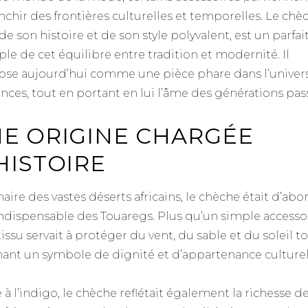
anchir des frontières culturelles et temporelles. Le chè
de son histoire et de son style polyvalent, est un parfai
le de cet équilibre entre tradition et modernité. Il
ose aujourd’hui comme une pièce phare dans l’univer
nces, tout en portant en lui l’âme des générations pas
E ORIGINE CHARGÉE
HISTOIRE
aire des vastes déserts africains, le chèche était d’abo
 indispensable des Touaregs. Plus qu’un simple accessoi
issu servait à protéger du vent, du sable et du soleil t
nant un symbole de dignité et d’appartenance culturel
 à l’indigo, le chèche reflétait également la richesse d