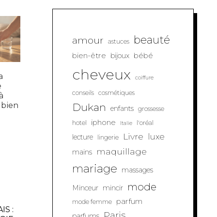
beauté
amour
astuces
bien-être
bébé
bijoux
cheveux
a
coiffure
e
conseils
cosmétiques
à
t bien
Dukan
enfants
grossesse
iphone
hotel
l'oréal
Italie
Livre
luxe
lecture
lingerie
maquillage
mains
mariage
massages
mode
Minceur
mincir
parfum
mode femme
S :
Paris
parfums