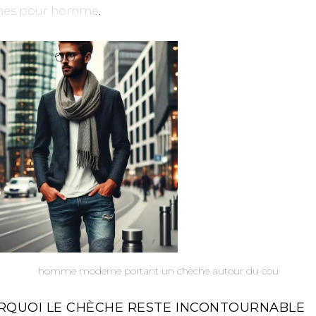
hes pour homme
.
homme moderne portant un chèche autour du cou
RQUOI LE CHÈCHE RESTE INCONTOURNABLE