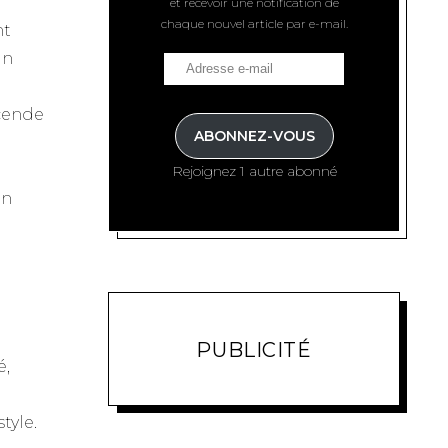
et recevoir une notification de
chaque nouvel article par e-mail.
nt
un
scende
ABONNEZ-VOUS
Rejoignez 1 autre abonné
un
PUBLICITÉ
é,
tyle.