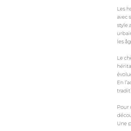
Les h
avec 
style
urbai
les âg
Le ch
hérit
évolu
En l’
tradi
Pour 
décou
Une p