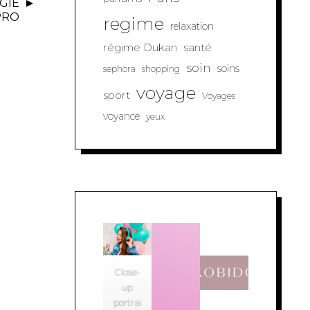
GIE
PRO
regime
relaxation
régime Dukan
santé
soin
soins
sephora
shopping
voyage
sport
Voyages
voyance
yeux
Close-
up
portrai