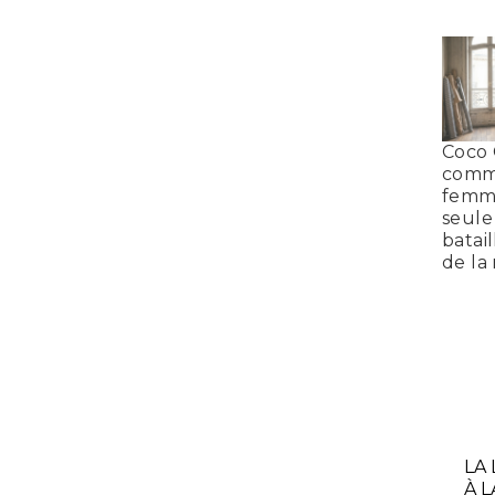
Coco 
comm
femm
seule
batail
de la
LA
À L