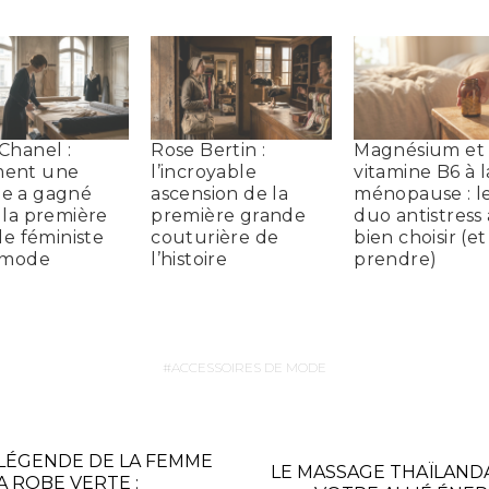
Chanel :
Rose Bertin :
Magnésium et
ent une
l’incroyable
vitamine B6 à l
e a gagné
ascension de la
ménopause : l
 la première
première grande
duo antistress 
le féministe
couturière de
bien choisir (e
 mode
l’histoire
prendre)
ACCESSOIRES DE MODE
 LÉGENDE DE LA FEMME
LE MASSAGE THAÏLANDAI
A ROBE VERTE :