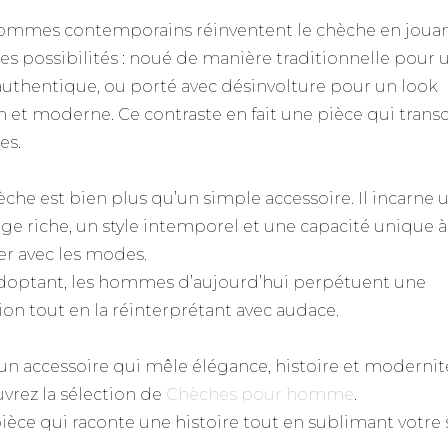
ommes contemporains réinventent le chèche en joua
ses possibilités : noué de manière traditionnelle pour 
 authentique, ou porté avec désinvolture pour un look
n et moderne. Ce contraste en fait une pièce qui tran
es.
èche est bien plus qu’un simple accessoire. Il incarne 
age riche, un style intemporel et une capacité unique à
er avec les modes.
adoptant, les hommes d’aujourd’hui perpétuent une
tion tout en la réinterprétant avec audace.
un accessoire qui mêle élégance, histoire et modernit
vrez la sélection de
Chèches pour homme
.
ièce qui raconte une histoire tout en sublimant votre s