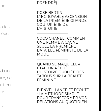
PRENDRE)
che,
t
ROSE BERTIN :
L’INCROYABLE ASCENSION
DE LA PREMIÈRE GRANDE
COUTURIÈRE DE
s des
L’HISTOIRE
sées.
COCO CHANEL : COMMENT
UNE FEMME A GAGNÉ
SEULE LA PREMIÈRE
BATAILLE FÉMINISTE DE LA
MODE
QUAND SE MAQUILLER
ÉTAIT UN PÉCHÉ :
rd un
L’HISTOIRE OUBLIÉE DES
TABOUS SUR LA BEAUTÉ
re, ce
FÉMININE
out en
BIENVEILLANCE ET ÉCOUTE
le.
: LA MÉTHODE SIMPLE
POUR TRANSFORMER VOS
RELATIONS AU QUOTIDIEN
es