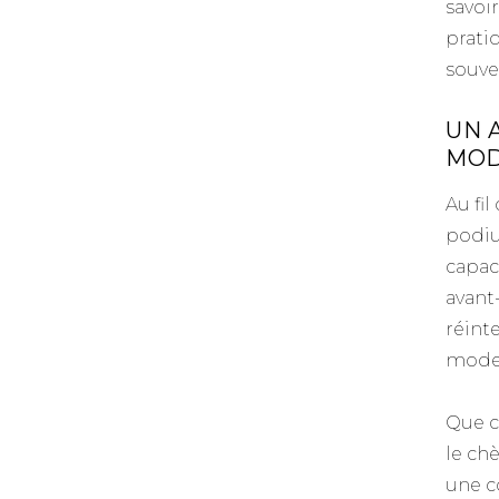
savoi
prati
souve
UN 
MOD
Au fi
podiu
capac
avant
réint
moder
Que ce
le ch
une c