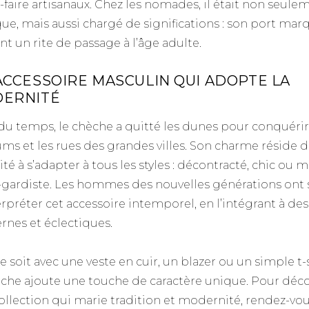
r-faire artisanaux. Chez les nomades, il était non seule
que, mais aussi chargé de significations : son port mar
nt un rite de passage à l’âge adulte.
ACCESSOIRE MASCULIN QUI ADOPTE LA
ERNITÉ
l du temps, le chèche a quitté les dunes pour conquérir
ms et les rues des grandes villes. Son charme réside d
ité à s’adapter à tous les styles : décontracté, chic ou
-gardiste. Les hommes des nouvelles générations ont 
erpréter cet accessoire intemporel, en l’intégrant à des
nes et éclectiques.
 soit avec une veste en cuir, un blazer ou un simple t-s
èche ajoute une touche de caractère unique. Pour déco
ollection qui marie tradition et modernité, rendez-vous 