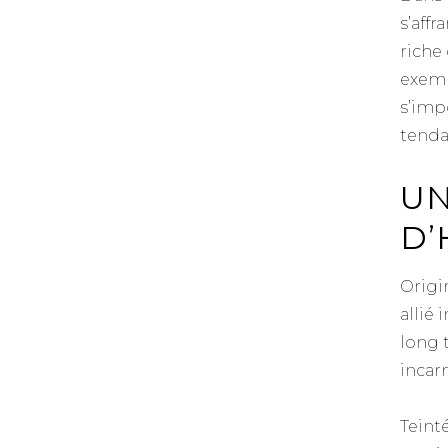
s’affr
riche 
exemp
s’imp
tenda
UN
D’
Origin
allié
long t
incar
Teinté