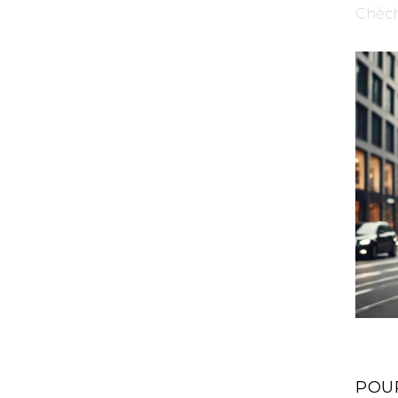
Chèc
POU