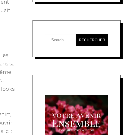
ment
quait
 les
ans sa
 même
su
 looks
hirt,
uvrir
ici :