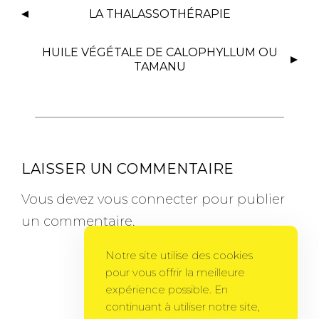
LA THALASSOTHÉRAPIE
HUILE VÉGÉTALE DE CALOPHYLLUM OU
TAMANU
LAISSER UN COMMENTAIRE
Vous devez
vous connecter
pour publier
un commentaire.
Notre site utilise des cookies
pour vous offrir la meilleure
expérience possible. En
continuant à utiliser notre site,
Gema Theme
by
PixelGrade