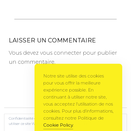
LAISSER UN COMMENTAIRE
Vous devez
vous connecter
pour publier
un commentaire.
Notre site utilise des cookies
pour vous offrir la meilleure
expérience possible. En
continuant à utiliser notre site,
Gema Theme
by
PixelGrade
vous acceptez l'utilisation de nos
cookies. Pour plus d'informations,
consultez notre Politique de
Confidentialité et cookies : ce site utilise des cookies. En continuant à
utiliser ce site Web, vous acceptez leur utilisation.
Cookie Policy
.