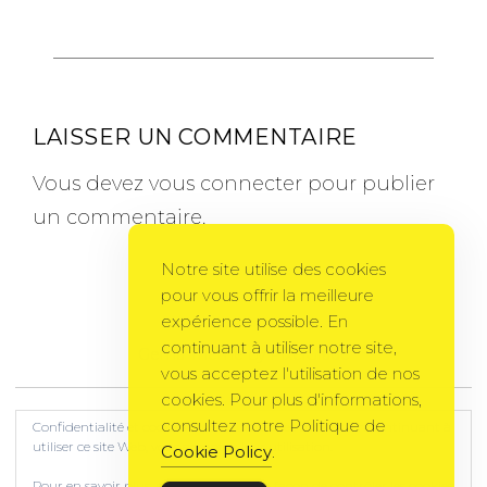
LAISSER UN COMMENTAIRE
Vous devez
vous connecter
pour publier
un commentaire.
Notre site utilise des cookies
pour vous offrir la meilleure
expérience possible. En
continuant à utiliser notre site,
Gema Theme
by
PixelGrade
vous acceptez l'utilisation de nos
cookies. Pour plus d'informations,
consultez notre Politique de
Confidentialité et cookies : ce site utilise des cookies. En continuant à
utiliser ce site Web, vous acceptez leur utilisation.
Cookie Policy
.
Pour en savoir plus, notamment sur la façon de contrôler les cookies,