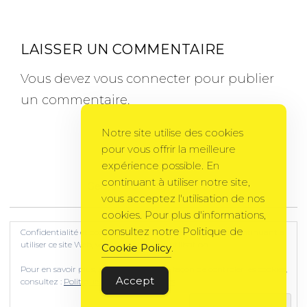
LAISSER UN COMMENTAIRE
Vous devez
vous connecter
pour publier
un commentaire.
Notre site utilise des cookies
pour vous offrir la meilleure
expérience possible. En
continuant à utiliser notre site,
Gema Theme
by
PixelGrade
vous acceptez l'utilisation de nos
cookies. Pour plus d'informations,
consultez notre Politique de
Confidentialité et cookies : ce site utilise des cookies. En continuant à
utiliser ce site Web, vous acceptez leur utilisation.
Cookie Policy
.
Pour en savoir plus, notamment sur la façon de contrôler les cookies,
Accept
consultez :
Politique relative aux cookies