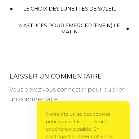
LE CHOIX DES LUNETTES DE SOLEIL
4 ASTUCES POUR ÉMERGER (ENFIN) LE
MATIN
LAISSER UN COMMENTAIRE
Vous devez
vous connecter
pour publier
un commentaire.
Notre site utilise des cookies
pour vous offrir la meilleure
expérience possible. En
continuant à utiliser notre site,
Gema Theme
by
PixelGrade