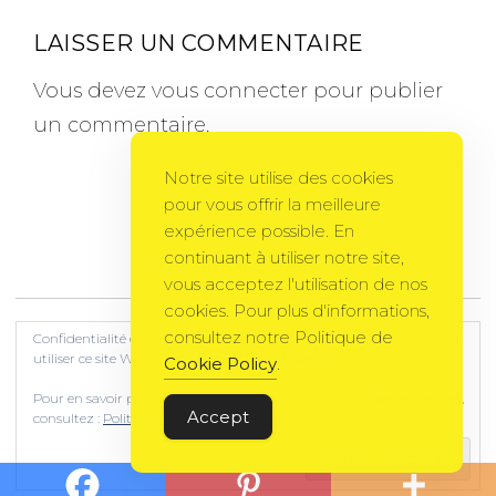
LAISSER UN COMMENTAIRE
Vous devez
vous connecter
pour publier
un commentaire.
Notre site utilise des cookies
pour vous offrir la meilleure
expérience possible. En
continuant à utiliser notre site,
Gema Theme
by
PixelGrade
vous acceptez l'utilisation de nos
cookies. Pour plus d'informations,
consultez notre Politique de
Confidentialité et cookies : ce site utilise des cookies. En continuant à
utiliser ce site Web, vous acceptez leur utilisation.
Cookie Policy
.
Pour en savoir plus, notamment sur la façon de contrôler les cookies,
Accept
consultez :
Politique relative aux cookies