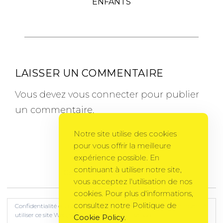
ENFANTS
LAISSER UN COMMENTAIRE
Vous devez
vous connecter
pour publier
un commentaire.
Notre site utilise des cookies
pour vous offrir la meilleure
expérience possible. En
continuant à utiliser notre site,
Gema Theme
by
PixelGrade
vous acceptez l'utilisation de nos
cookies. Pour plus d'informations,
consultez notre Politique de
Confidentialité et cookies : ce site utilise des cookies. En continuant à
utiliser ce site Web, vous acceptez leur utilisation.
Cookie Policy
.