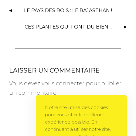
LE PAYS DES ROIS : LE RAJASTHAN !
CES PLANTES QUI FONT DU BIEN…
LAISSER UN COMMENTAIRE
Vous devez
vous connecter
pour publier
un commentaire.
Notre site utilise des cookies
pour vous offrir la meilleure
expérience possible. En
continuant à utiliser notre site,
Gema Theme
by
PixelGrade