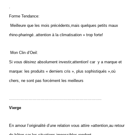
.
Forme Tendance:
Meilleure que les mois précédents,mais quelques petits maux
rhino-pharingé..attention à la climatisation » trop forte!
Mon Clin d’Oeil:
Si vous désirez absolument investir,attention! car y a marque et
marque: les produits « derniers cris », plus sophistiqués »,où
chers, ne sont pas forcément les meilleurs
……………………………………………………………..
Vierge
En amour l’originalité d’une relation vous attire »attention,au retour
de bâton,car les situations impossibles rendent