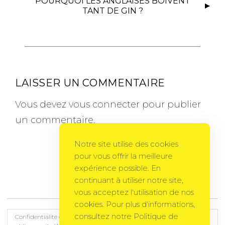
POURQUOI LES ANGLAISES BOIVENT
TANT DE GIN ?
LAISSER UN COMMENTAIRE
Vous devez
vous connecter
pour publier
un commentaire.
Notre site utilise des cookies
pour vous offrir la meilleure
expérience possible. En
continuant à utiliser notre site,
Gema Theme
by
PixelGrade
vous acceptez l'utilisation de nos
cookies. Pour plus d'informations,
consultez notre Politique de
Confidentialité et cookies : ce site utilise des cookies. En continuant à