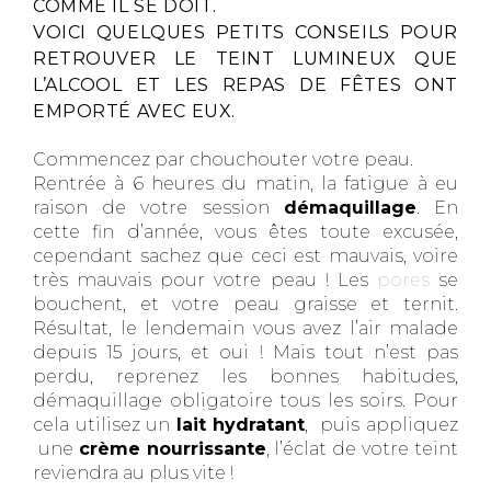
COMME IL SE DOIT.
VOICI QUELQUES PETITS CONSEILS POUR
RETROUVER LE TEINT LUMINEUX QUE
L’ALCOOL ET LES REPAS DE FÊTES ONT
EMPORTÉ AVEC EUX.
Commencez par chouchouter votre peau.
Rentrée à 6 heures du matin, la fatigue à eu
raison de votre session
démaquillage
. En
cette fin d’année, vous êtes toute excusée,
cependant sachez que ceci est mauvais, voire
très mauvais pour votre peau ! Les
pores
se
bouchent, et votre peau graisse et ternit.
Résultat, le lendemain vous avez l’air malade
depuis 15 jours, et oui ! Mais tout n’est pas
perdu, reprenez les bonnes habitudes,
démaquillage obligatoire tous les soirs. Pour
cela utilisez un
lait hydratant
, puis appliquez
une
crème nourrissante
, l’éclat de votre teint
reviendra au plus vite !