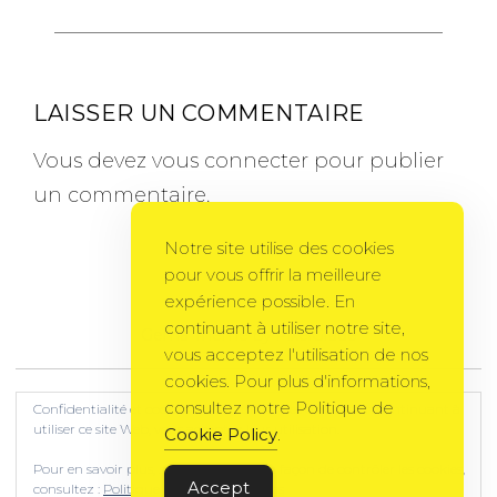
LAISSER UN COMMENTAIRE
Vous devez
vous connecter
pour publier
un commentaire.
Notre site utilise des cookies
pour vous offrir la meilleure
expérience possible. En
continuant à utiliser notre site,
Gema Theme
by
PixelGrade
vous acceptez l'utilisation de nos
cookies. Pour plus d'informations,
consultez notre Politique de
Confidentialité et cookies : ce site utilise des cookies. En continuant à
utiliser ce site Web, vous acceptez leur utilisation.
Cookie Policy
.
Pour en savoir plus, notamment sur la façon de contrôler les cookies,
Accept
consultez :
Politique relative aux cookies