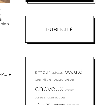
a
e
à
t bien
PUBLICITÉ
beauté
amour
astuces
 MAL
bien-être
bébé
bijoux
cheveux
coiffure
conseils
cosmétiques
Dukan