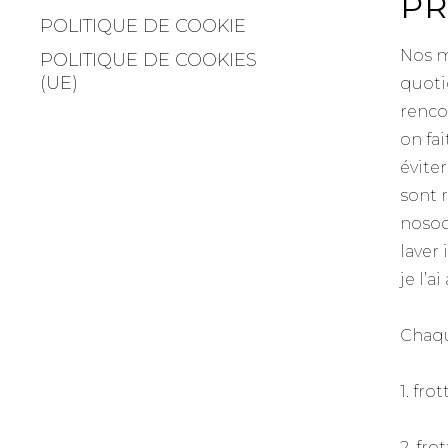
PR
POLITIQUE DE COOKIE
Nos m
POLITIQUE DE COOKIES
(UE)
quoti
renco
on fai
éviter
sont 
nosoc
laver 
je l’
Chaqu
1. fro
2. fr