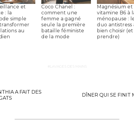
eillance et
Coco Chanel :
Magnésium et
 : la
comment une
vitamine B6 à l
ode simple
femme a gagné
ménopause : l
transformer
seule la première
duo antistress 
elations au
bataille féministe
bien choisir (e
dien
de la mode
prendre)
LAVAGES DES MAINS
THIA A FAIT DES
DÎNER QUI SE FINIT
GATS