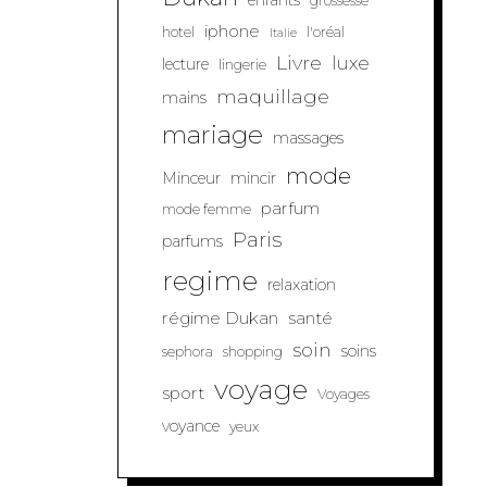
enfants
grossesse
iphone
hotel
l'oréal
Italie
Livre
luxe
lecture
lingerie
maquillage
mains
mariage
massages
mode
Minceur
mincir
parfum
mode femme
Paris
parfums
regime
relaxation
régime Dukan
santé
soin
soins
sephora
shopping
voyage
sport
Voyages
voyance
yeux