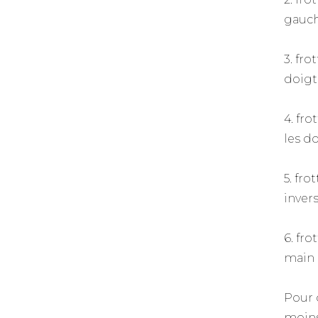
gauch
3. fro
doigt
4. fr
les do
5. fr
inver
6. fro
main 
Pour q
moins