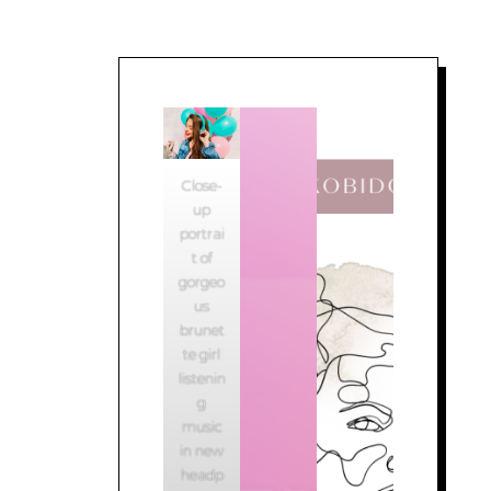
Close-
up
portrai
t of
gorgeo
us
brunet
te girl
listenin
g
music
in new
headp