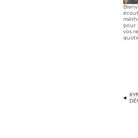
Bienv
écoute
méth
pour 
vos r
quoti
XYN
DÉ