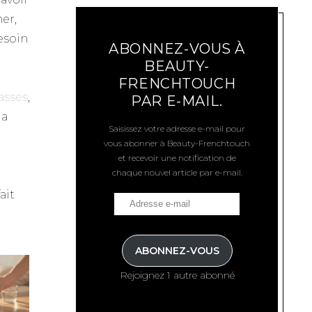
mer,
esoin
ABONNEZ-VOUS À
BEAUTY-
FRENCHTOUCH
asses
,
PAR E-MAIL.
la
Saisissez votre adresse e-mail pour
vous abonner à Beauty-Frenchtouch
et recevoir une notification de
chaque nouvel article par e-mail.
ait
ABONNEZ-VOUS
Rejoignez 1 autre abonné