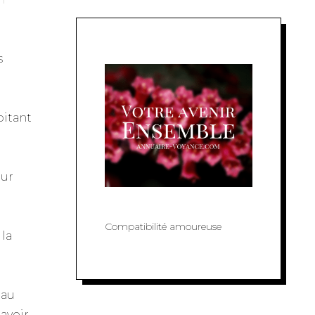
s
oitant
our
Compatibilité amoureuse
 la
 au
 avoir