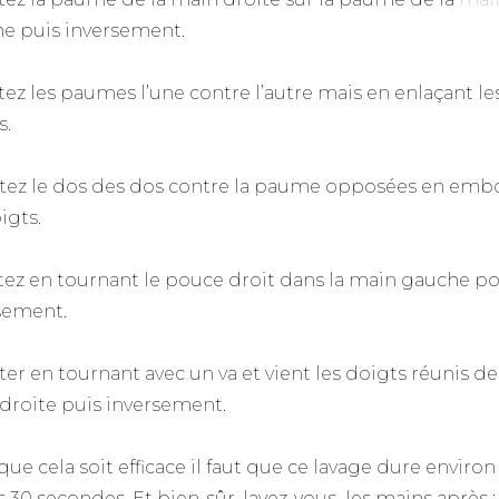
e puis inversement.
ttez les paumes l’une contre l’autre mais en enlaçant le
s.
ottez le dos des dos contre la paume opposées en emb
igts.
ottez en tournant le pouce droit dans la main gauche p
sement.
tter en tournant avec un va et vient les doigts réunis de
droite puis inversement.
ue cela soit efficace il faut que ce lavage dure environ
 30 secondes. Et bien-sûr, lavez-vous les mains après :