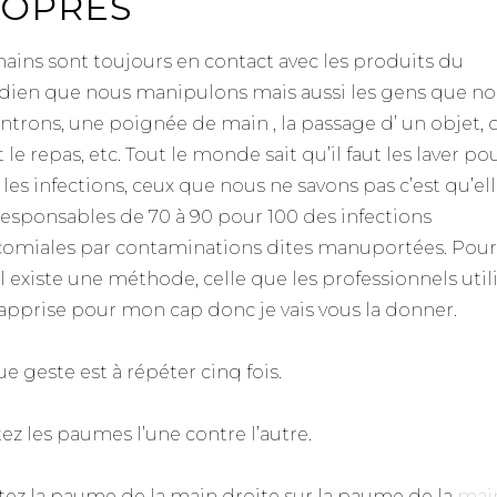
OPRES
ains sont toujours en contact avec les produits du
dien que nous manipulons mais aussi les gens que n
ntrons, une poignée de main , la passage d’ un objet,
t le repas, etc. Tout le monde sait qu’il faut les laver po
 les infections, ceux que nous ne savons pas c’est qu’el
responsables de 70 à 90 pour 100 des infections
omiales par contaminations dites manuportées. Pour
il existe une méthode, celle que les professionnels util
ai apprise pour mon cap donc je vais vous la donner.
e geste est à répéter cinq fois.
ttez les paumes l’une contre l’autre.
ottez la paume de la main droite sur la paume de la
mai