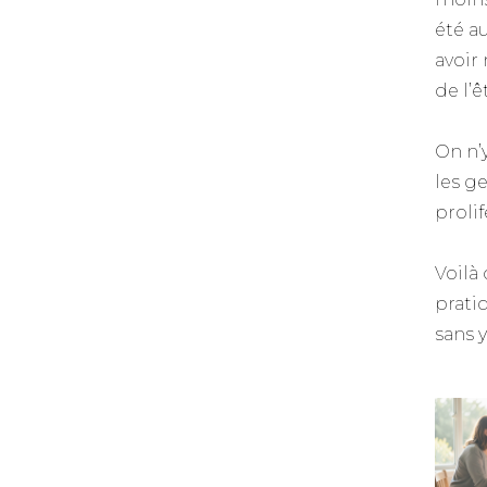
été au
avoir
de l’ê
On n’
les g
prolif
Voilà
pratiq
sans y