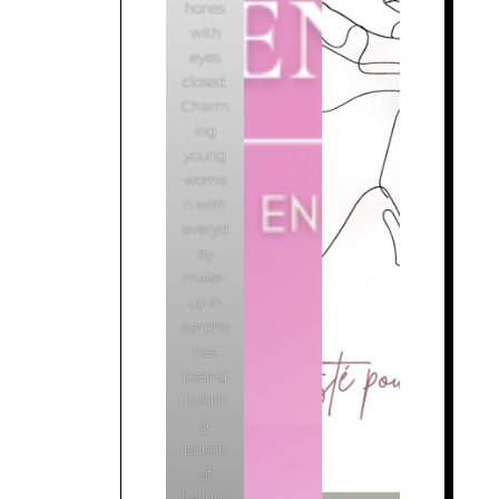
hones
with
eyes
closed.
Charm
ing
young
woma
n with
everyd
ay
make-
up in
earpho
nes
posing
holdin
g
bunch
of
helium