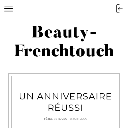
Beauty-
Beauty-Frenchtouch
Frenchtouch
UN ANNIVERSAIRE
RÉUSSI
FÊTES
BY
ISA169
8 JUIN 2009