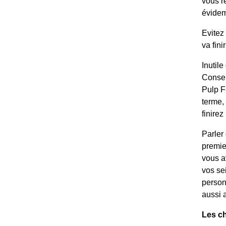
vous r
évidem
Evitez
va fin
Inutil
Conser
Pulp F
terme,
finire
Parler
premie
vous a
vos se
person
aussi 
Les ch