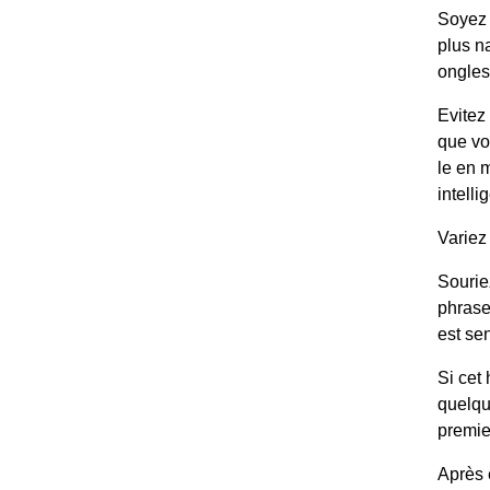
Soyez 
plus n
ongles
Evitez 
que vo
le en m
intelli
Variez
S
ourie
phrase
est sen
Si cet
quelqu
premier
Après 