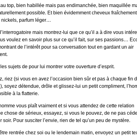
au top, bien habillée mais pas endimanchée, bien maquillée ma
aturellement possible. Et bien évidemment cheveux fraîchement
 nickels, parfum léger…
l’interrogatoire mais montrez-lui que ce qu’il a à dire vous intér
us voulez en savoir plus sur ce qu’il fait, sur ses passions… Ec
ontrant de l’intérêt pour sa conversation tout en gardant un air
gent.
 les sujets de
pour lui montrer votre ouverture d’esprit.
z, riez (si vous en avez l’occasion bien sûr et pas à chaque fin 
), soyez détendue, drôle et glissez-lui un petit compliment, l’h
sible à la flatterie.
 homme vous plaît vraiment et si vous attendez de cette relation
e chose de sérieux, essayez, si vous le pouvez, de ne pas céde
 soir. Pour susciter l’envie, rien de tel qu’un peu de mystère.
être rentrée chez soi ou le lendemain matin, envoyez un petit tex