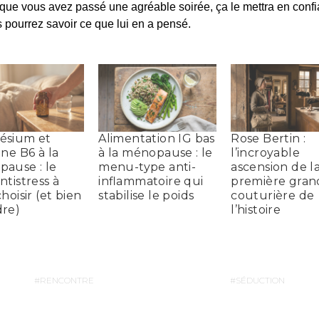
 que vous avez passé une agréable soirée, ça le mettra en conf
s pourrez savoir ce que lui en a pensé.
ésium et
Alimentation IG bas
Rose Bertin :
ine B6 à la
à la ménopause : le
l’incroyable
ause : le
menu-type anti-
ascension de l
ntistress à
inflammatoire qui
première gran
hoisir (et bien
stabilise le poids
couturière de
re)
l’histoire
RENCONTRE
SÉDUCTION