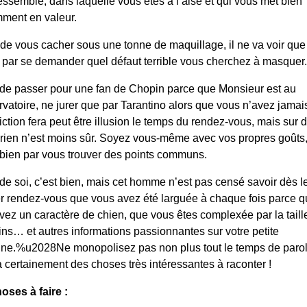
essemble, dans laquelle vous êtes à l’aise et qui vous met bien
ment en valeur.
 de vous cacher sous une tonne de maquillage, il ne va voir que
ir par se demander quel défaut terrible vous cherchez à masquer.
e de passer pour une fan de Chopin parce que Monsieur est au
vatoire, ne jurer que par Tarantino alors que vous n’avez jamai
iction fera peut être illusion le temps du rendez-vous, mais sur 
 rien n’est moins sûr. Soyez vous-même avec vos propres goûts
z bien par vous trouver des points communs.
 de soi, c’est bien, mais cet homme n’est pas censé savoir dès l
r rendez-vous que vous avez été larguée à chaque fois parce 
vez un caractère de chien, que vous êtes complexée par la taill
ins… et autres informations passionnantes sur votre petite
ne.%u2028Ne monopolisez pas non plus tout le temps de parole
a certainement des choses très intéressantes à raconter !
oses à faire :