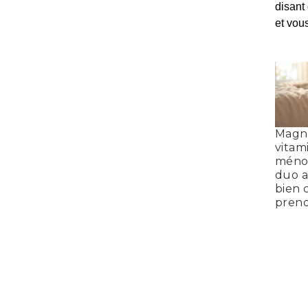
disant
et vou
Magn
vitam
ménop
duo a
bien c
prend