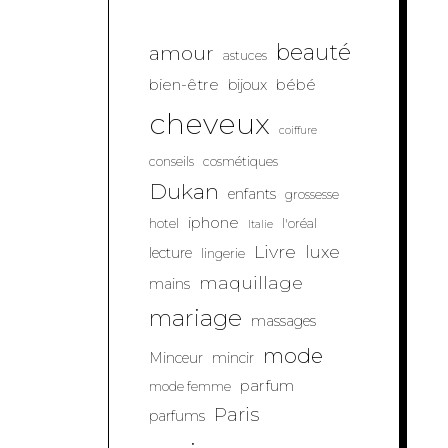
beauté
amour
astuces
bien-être
bébé
bijoux
cheveux
coiffure
conseils
cosmétiques
Dukan
enfants
grossesse
iphone
hotel
l'oréal
Italie
Livre
luxe
lecture
lingerie
maquillage
mains
mariage
massages
mode
Minceur
mincir
parfum
mode femme
Paris
parfums