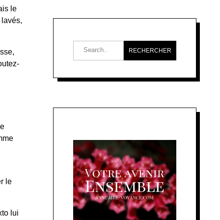
is le
 lavés,
esse,
outez-
de
omme
r le
to lui