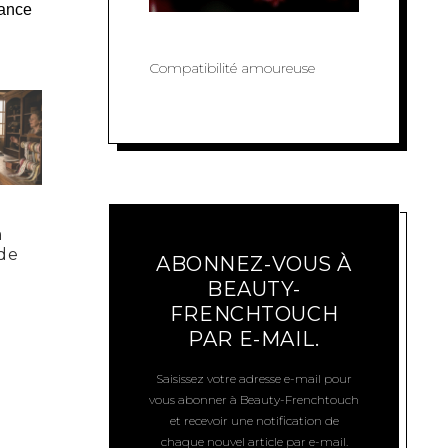
iance
Compatibilité amoureuse
a
de
ABONNEZ-VOUS À
BEAUTY-
FRENCHTOUCH
PAR E-MAIL.
Saisissez votre adresse e-mail pour
vous abonner à Beauty-Frenchtouch
et recevoir une notification de
chaque nouvel article par e-mail.