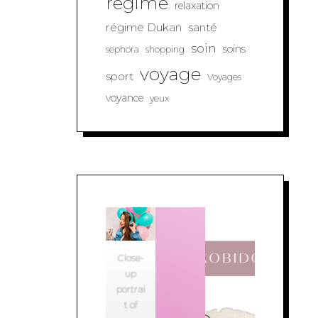
regime
relaxation
régime Dukan
santé
soin
soins
sephora
shopping
voyage
sport
Voyages
voyance
yeux
Close-
up
portrai
t of