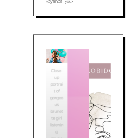
voyance
yeux
Close-
up
portrai
t of
gorgeo
us
brunet
te girl
listenin
g