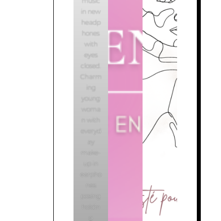
music
in new
headp
hones
with
eyes
closed.
Charm
ing
young
woma
n with
everyd
ay
make-
up in
earpho
nes
posing
holdin
g