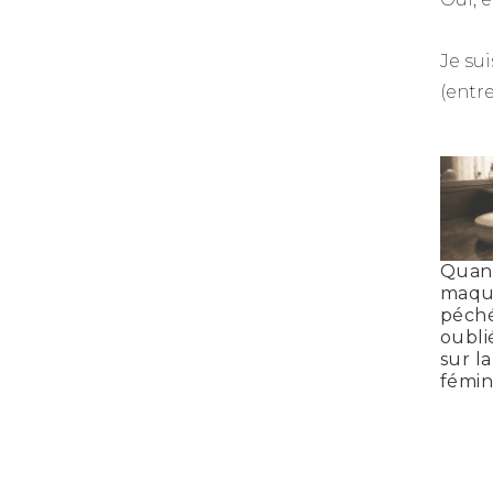
Je su
(entre
Quan
maqui
péché 
oubli
sur l
fémin