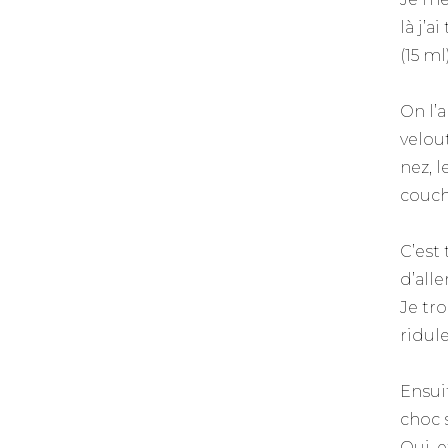
là j’a
(15 ml)
On l’
velout
nez, 
couch
C’est 
d’alle
Je tr
ridule
Ensui
choc 
Oui, e