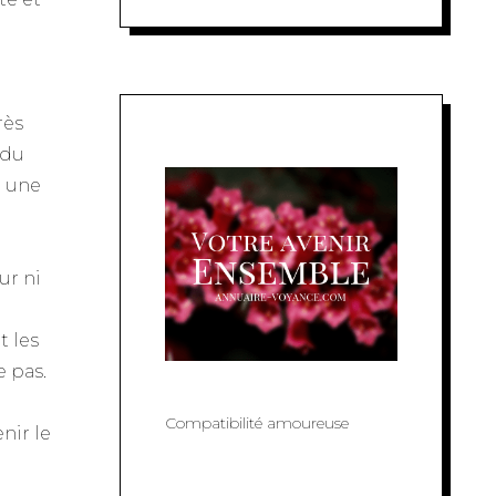
rès
 du
e une
ur ni
t les
e pas.
Compatibilité amoureuse
nir le