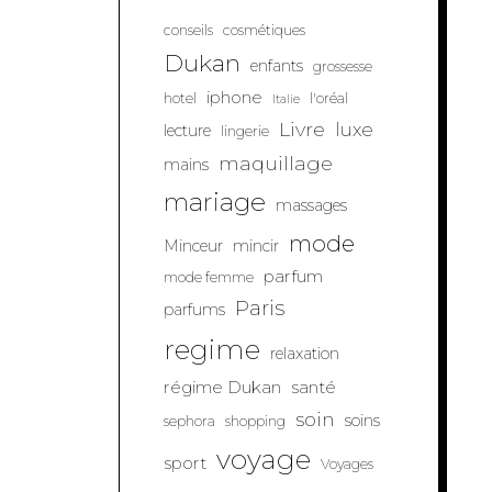
conseils
cosmétiques
Dukan
enfants
grossesse
iphone
hotel
l'oréal
Italie
Livre
luxe
lecture
lingerie
maquillage
mains
mariage
massages
mode
Minceur
mincir
parfum
mode femme
Paris
parfums
regime
relaxation
régime Dukan
santé
soin
soins
sephora
shopping
voyage
sport
Voyages