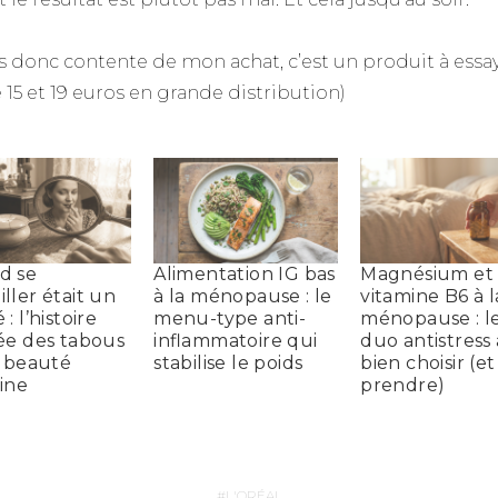
is donc contente de mon achat, c’est un produit à essay
 15 et 19 euros en grande distribution)
d se
Alimentation IG bas
Magnésium et
ller était un
à la ménopause : le
vitamine B6 à l
: l’histoire
menu-type anti-
ménopause : l
ée des tabous
inflammatoire qui
duo antistress 
a beauté
stabilise le poids
bien choisir (e
ine
prendre)
L'ORÉAL