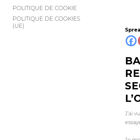
POLITIQUE DE COOKIE
POLITIQUE DE COOKIES
(UE)
Sprea
BA
RE
SE
L’
J’ai v
essay
Je me