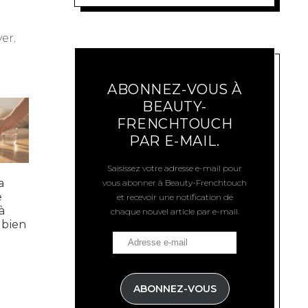
er.
ABONNEZ-VOUS À
BEAUTY-
FRENCHTOUCH
PAR E-MAIL.
Saisissez votre adresse e-mail pour
a
vous abonner à Beauty-Frenchtouch
e
et recevoir une notification de
à
chaque nouvel article par e-mail.
t bien
ABONNEZ-VOUS