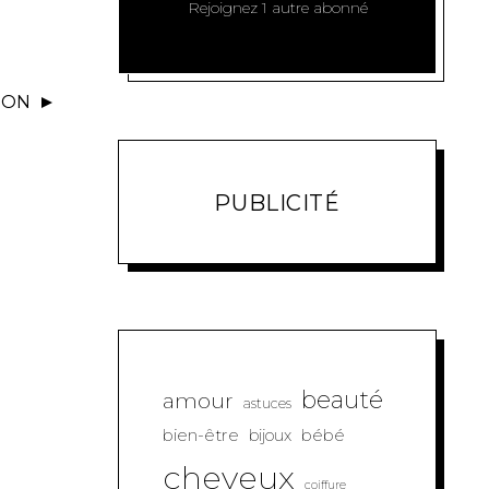
Rejoignez 1 autre abonné
PON
PUBLICITÉ
beauté
amour
astuces
bien-être
bébé
bijoux
cheveux
coiffure