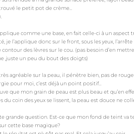
i trouvé le petit pot de crème…
.
applique comme une base, en fait celle-ci à un aspect t
é, je l’applique donc sur le front, sous les yeux, l’arrête
le contour des lèvres sur le cou. (pas besoin d’en mettr
e ,juste un peu du bout des doigts)
très agréable sur la peau, il pénètre bien, pas de rouge
rgie pour moi, c’est déjà un point positif…
ouve que mon grain de peau est plus beau et qu’en effe
s du coin des yeux se lissent, la peau est douce ne coll
te grande question. Est-ce que mon fond de teint va te
sur cette base magique?
t le résultat est plutôt pas mal. Et cela jusqu’au soir.