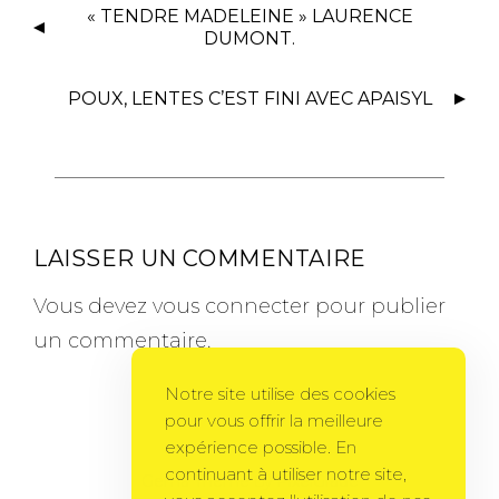
« TENDRE MADELEINE » LAURENCE
DUMONT.
POUX, LENTES C’EST FINI AVEC APAISYL
LAISSER UN COMMENTAIRE
Vous devez
vous connecter
pour publier
un commentaire.
Notre site utilise des cookies
pour vous offrir la meilleure
expérience possible. En
continuant à utiliser notre site,
Gema Theme
by
PixelGrade