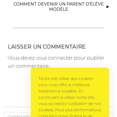
COMMENT DEVENIR UN PARENT D’ÉLÉVE
MODÈLE
LAISSER UN COMMENTAIRE
Vous devez
vous connecter
pour publier
un commentaire.
Notre site utilise des cookies
pour vous offrir la meilleure
expérience possible. En
continuant à utiliser notre site,
Gema Theme
by
PixelGrade
vous acceptez l'utilisation de nos
cookies. Pour plus d'informations,
consultez notre Politique de
Confidentialité et cookies : ce site utilise des cookies. En continuant à