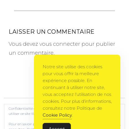
LAISSER UN COMMENTAIRE
Vous devez
vous connecter
pour publier
un commentaire.
Notre site utilise des cookies
pour vous offrir la meilleure
expérience possible. En
continuant à utiliser notre site,
Gema Theme
by
PixelGrade
vous acceptez l'utilisation de nos
cookies. Pour plus d'informations,
consultez notre Politique de
Confidentialité et cookies : ce site utilise des cookies. En continuant à
utiliser ce site Web, vous acceptez leur utilisation.
Cookie Policy
.
Pour en savoir plus, notamment sur la façon de contrôler les cookies,
Accept