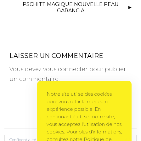
PSCHITT MAGIQUE NOUVELLE PEAU
GARANCIA
LAISSER UN COMMENTAIRE
Vous devez
vous connecter
pour publier
un commentaire.
Notre site utilise des cookies
pour vous offrir la meilleure
expérience possible. En
continuant à utiliser notre site,
Gema Theme
by
PixelGrade
vous acceptez l'utilisation de nos
cookies. Pour plus d'informations,
consultez notre Politique de
Confidentialité et cookies : ce site utilise des cookies. En continuant à