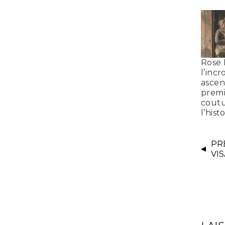
Rose 
l’inc
ascen
premi
coutu
l’hist
PR
VI