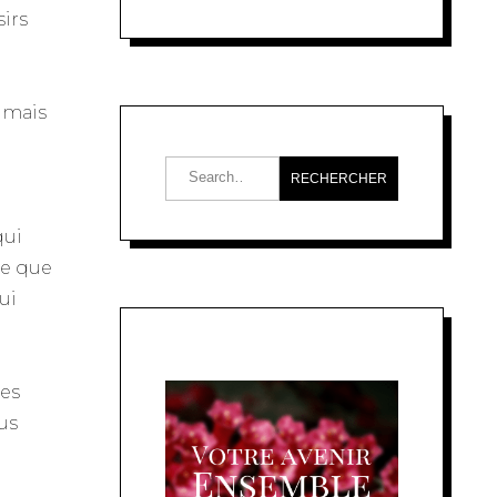
sirs
, mais
qui
te que
ui
des
us