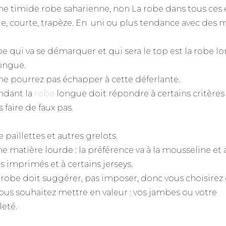
ne timide robe saharienne, non La robe dans tous ces 
e, courte, trapèze. En uni ou plus tendance avec des m
be qui va se démarquer et qui sera le top est la robe l
longue.
ne pourrez pas échapper à cette déferlante.
ndant la
robe
longue doit répondre à certains critères
 faire de faux pas.
 paillettes et autres grelots.
e matière lourde : la préférence va à la mousseline et 
s imprimés et à certains jerseys.
 robe doit suggérer, pas imposer, donc vous choisirez
ous souhaitez mettre en valeur : vos jambes ou votre
leté.