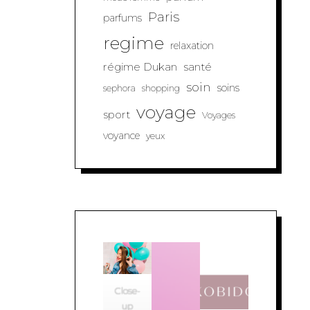
Paris
parfums
regime
relaxation
régime Dukan
santé
soin
soins
sephora
shopping
voyage
sport
Voyages
voyance
yeux
Close-
up