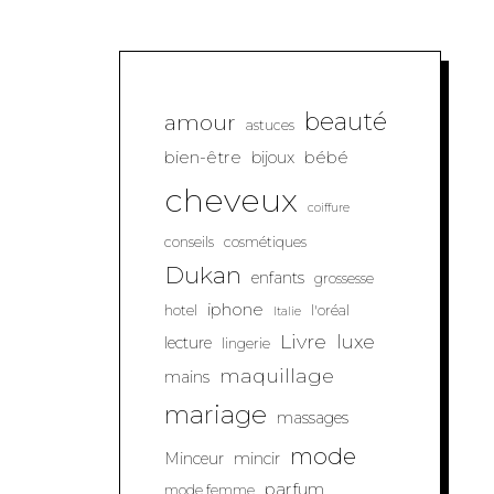
beauté
amour
astuces
bien-être
bébé
bijoux
cheveux
coiffure
conseils
cosmétiques
Dukan
enfants
grossesse
iphone
hotel
l'oréal
Italie
Livre
luxe
lecture
lingerie
maquillage
mains
mariage
massages
mode
Minceur
mincir
parfum
mode femme