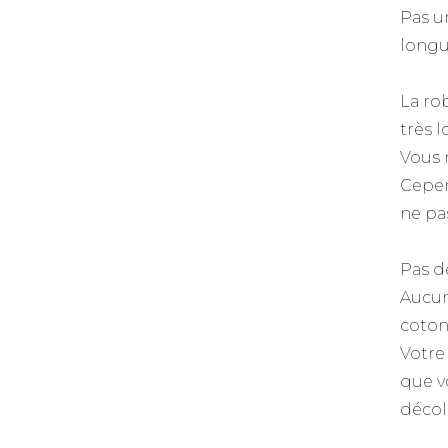
Pas u
longu
La ro
très 
Vous 
Cepe
ne pas
Pas de
Aucun
coton
Votre
que v
décol