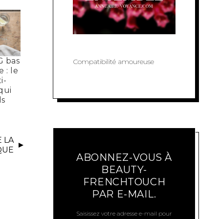
G bas
Compatibilité amoureuse
 : le
i-
qui
ds
 LA
QUE
ABONNEZ-VOUS À
BEAUTY-
FRENCHTOUCH
PAR E-MAIL.
Saisissez votre adresse e-mail pour