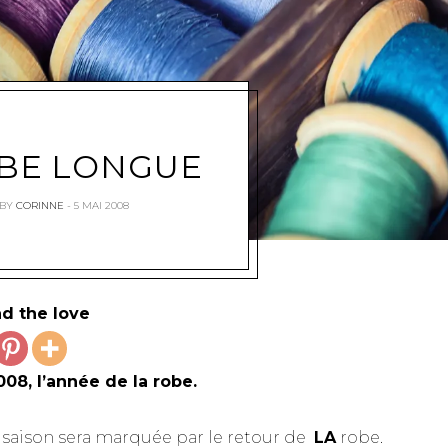
OBE LONGUE
BY
CORINNE
5 MAI 2008
d the love
008, l’année de la robe.
 saison sera marquée par le retour de
LA
robe.