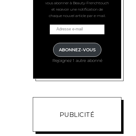
vous abonner à Beauty-Frenchtouch
et recevoir une notification de
chaque nouvel article par e-mail.
ABONNEZ-VOUS
Rejoignez 1 autre abonné
PUBLICITÉ