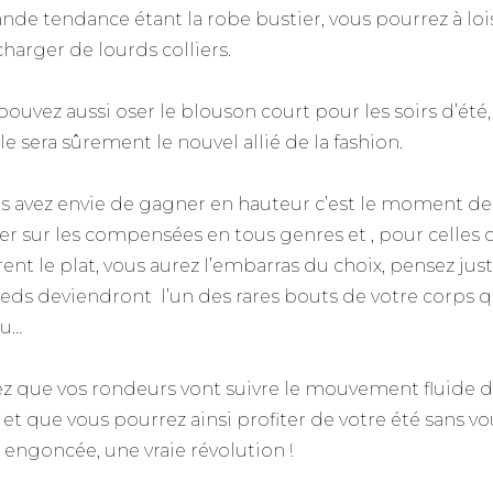
ande tendance étant la robe bustier, vous pourrez à loi
charger de lourds colliers.
pouvez aussi oser le blouson court pour les soirs d’été
le sera sûrement le nouvel allié de la fashion.
us avez envie de gagner en hauteur c’est le moment de
er sur les compensées en tous genres et , pour celles 
rent le plat, vous aurez l’embarras du choix, pensez jus
ieds deviendront l’un des rares bouts de votre corps q
nu…
z que vos rondeurs vont suivre le mouvement fluide 
 et que vous pourrez ainsi profiter de votre été sans vo
r engoncée, une vraie révolution !