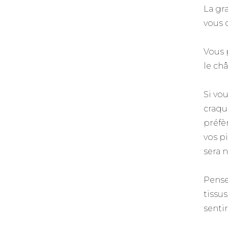
La gr
vous 
Vous 
le châ
Si vo
craqu
préfè
vos p
sera 
Pense
tissus
senti