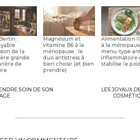
Bertin :
Magnésium et
Alimentation I
royable
vitamine B6 à la
à la ménopause
sion de la
ménopause : le
menu-type ant
ère grande
duo antistress à
inflammatoire 
rière de
bien choisir (et bien
stabilise le poi
oire
prendre)
ENDRE SOIN DE SON
LES JOYAUX DE
SAGE
COSMÉTI