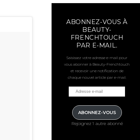
ABONNEZ-VOUS À
BEAUTY-
FRENCHTOUCH
PAR E-MAIL.
Saisissez votre adresse e-mail pour
vous abonner à Beauty-Frenchtouch
et recevoir une notification de
chaque nouvel article par e-mail.
ABONNEZ-VOUS
Rejoignez 1 autre abonné