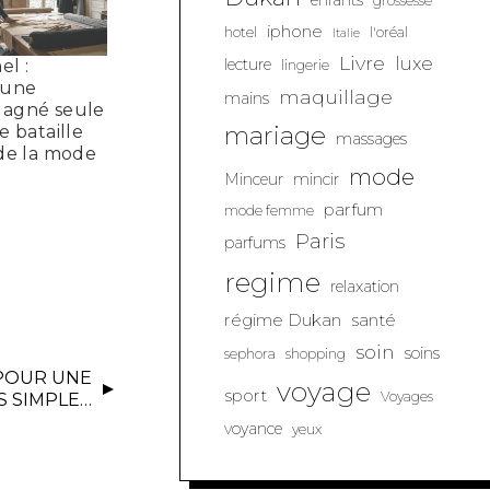
enfants
grossesse
iphone
hotel
l'oréal
Italie
Livre
luxe
lecture
el :
lingerie
 une
maquillage
mains
agné seule
mariage
e bataille
massages
 de la mode
mode
Minceur
mincir
parfum
mode femme
Paris
parfums
regime
relaxation
régime Dukan
santé
soin
soins
sephora
shopping
 POUR UNE
voyage
sport
Voyages
S SIMPLE…
voyance
yeux