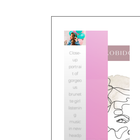
Close-
up
portrai
t of
gorgeo
us
brunet
te girl
listenin
g
music
in new
headp