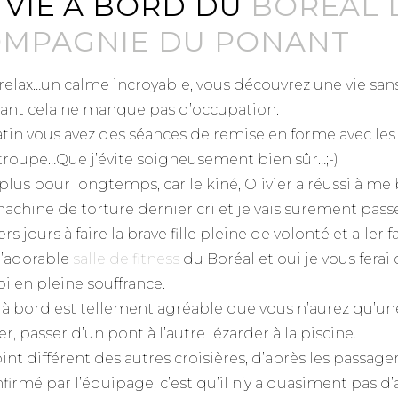
 VIE À BORD DU
BORÉAL 
MPAGNIE DU PONANT
 relax…un calme incroyable, vous découvrez une vie sans
ant cela ne manque pas d’occupation.
tin vous avez des séances de remise en forme avec le
 troupe…Que j’évite soigneusement bien sûr…;-)
 plus pour longtemps, car le kiné, Olivier a réussi à me
achine de torture dernier cri et je vais surement passe
rs jours à faire la brave fille pleine de volonté et aller f
l’adorable
salle de fitness
du Boréal et oui je vous ferai
i en pleine souffrance.
e à bord est tellement agréable que vous n’aurez qu’un
er, passer d’un pont à l’autre lézarder à la piscine.
int différent des autres croisières, d’après les passag
nfirmé par l’équipage, c’est qu’il n’y a quasiment pas 