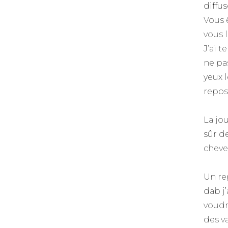
diffu
Vous 
vous 
J’ai 
ne pa
yeux 
repo
La jo
sûr d
cheve
Un re
dab j
voudr
des v