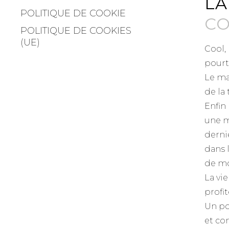
LA
POLITIQUE DE COOKIE
CO
POLITIQUE DE COOKIES
(UE)
Cool,
pourt
Le ma
de la
Enfin
une m
dernie
dans 
de mo
La vi
profit
Un po
et co