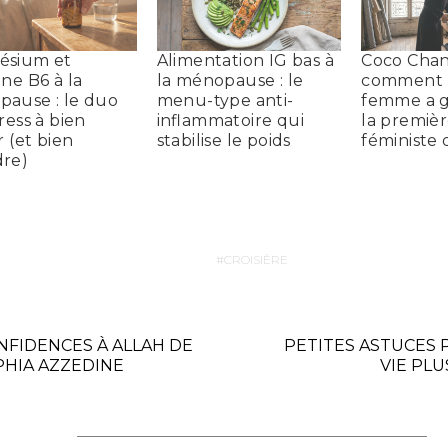
ésium et
Alimentation IG bas à
Coco Chan
ine B6 à la
la ménopause : le
comment
ause : le duo
menu-type anti-
femme a g
ress à bien
inflammatoire qui
la premièr
r (et bien
stabilise le poids
féministe
re)
CROISIÈRE
NFIDENCES À ALLAH DE
PETITES ASTUCES
PHIA AZZEDINE
VIE PLU