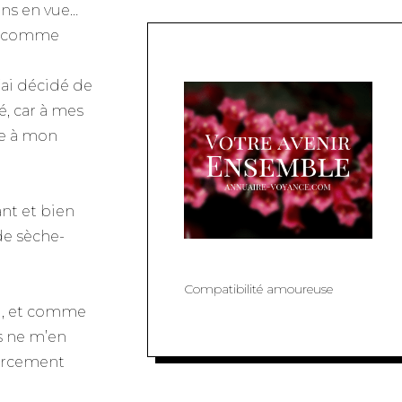
ns en vue…
er comme
’ai décidé de
é, car à mes
re à mon
nt et bien
de sèche-
Compatibilité amoureuse
-), et comme
s ne m’en
bercement