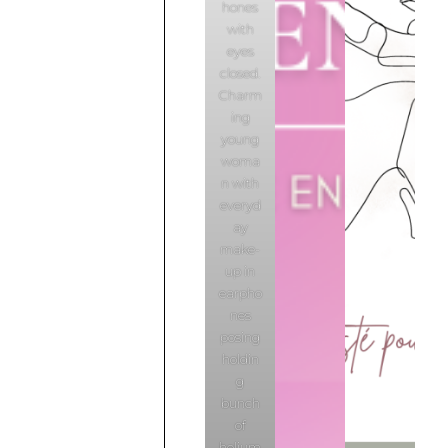
hones
with
eyes
closed.
Charm
ing
young
woma
n with
everyd
ay
make-
up in
earpho
nes
posing
holdin
g
bunch
of
helium