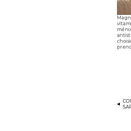
Magn
vitam
ménop
antist
choisi
prend
CO
SA