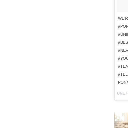
WE’R
#PO
#UNI
#BES
#NE
#YO
#TEA
#TEL
PONA
UNE 