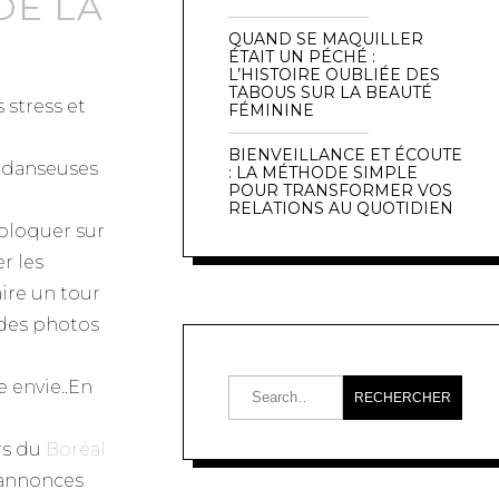
DE LA
QUAND SE MAQUILLER
ÉTAIT UN PÉCHÉ :
L’HISTOIRE OUBLIÉE DES
TABOUS SUR LA BEAUTÉ
 stress et
FÉMININE
BIENVEILLANCE ET ÉCOUTE
s danseuses
: LA MÉTHODE SIMPLE
POUR TRANSFORMER VOS
RELATIONS AU QUOTIDIEN
 bloquer sur
r les
aire un tour
 des photos
e envie..En
ers du
Boréal
d’annonces