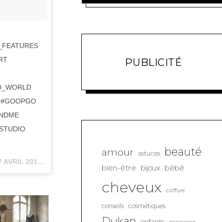
_FEATURES
RT
PUBLICITÉ
ND_WORLD
D #GOOPGO
INDME
 STUDIO
beauté
amour
astuces
AVRIL 2018 À 9 :23 PDT
bien-être
bébé
bijoux
cheveux
coiffure
conseils
cosmétiques
Dukan