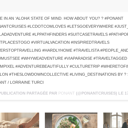
E IN AN ‘ALOHA’ STATE OF MIND. HOW ABOUT YOU? ? #PONANT
NANTCRUISES #LCDOTCOMLOVES #LETSGOEVERYWHERE #JUST
LADADVENTURE #LPPATHFINDERS #SUITCASETRAVELS #PATHPO
TPLACESTOGO #VIRTUALVACATION #INSPIREDTRAVELS
VERSTOPTRAVELLING #HARDLYHOME #TRAVELISTA #PEOPLE_A
UMUSTSEE #WHYWEADVENTURE #VIAPARADISE #TRAVELTAGGE
MPIXEL #ADVENTUREBEAUTIFULLY #CULTURETRIP #WHERETOF
LON #THESLOWDOWNCOLLECTIVE #LIVING_DESTINATIONS BY ?
NT / LORRAINE TURCI
PUBLICATION PARTAGÉE PAR
PONANT
(@PONANTCRUISES) LE
17 