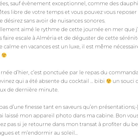
sées, sauf évènement exceptionnel, comme des dauphi
êtes libre de votre temps et vous pouvez vous repos
le désirez sans avoir de nuisances sonores.
tellement aimé le rythme de cette journée en mer que j
s faire escale à Alméria et de déguster de cette sérénit
le calme en vacances est un luxe, il est même nécessai
s
urnée d’hier, c’est ponctuée par le repas du commanda
evinez qui a été absente du cocktail … bibi
un souci 
ux de dernière minute.
pas d’une finesse tant en saveurs qu’en présentations;
’ai laissé mon appareil photo dans ma cabine. Bon vou
ez pas si je retourne dans mon transat à profiter du 
agues et m’endormir au soleil…