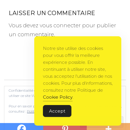
LAISSER UN COMMENTAIRE
Vous devez
vous connecter
pour publier
un commentaire.
Notre site utilise des cookies
pour vous offrir la meilleure
expérience possible. En
continuant à utiliser notre site,
Gema Theme
by
PixelGrade
vous acceptez l'utilisation de nos
cookies. Pour plus d'informations,
consultez notre Politique de
Confidentialité et cookies : ce site utilise des cookies. En continuant à
utiliser ce site Web, vous acceptez leur utilisation.
Cookie Policy
.
Pour en savoir plus, notamment sur la façon de contrôler les cookies,
Accept
consultez :
Politique relative aux cookies