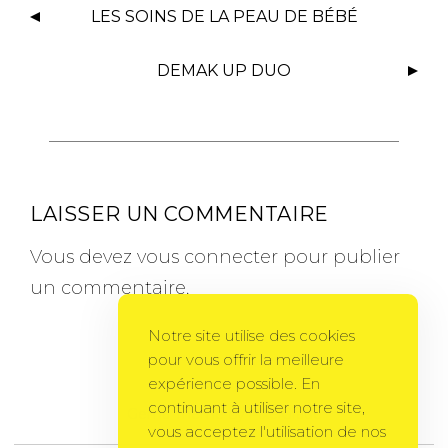
LES SOINS DE LA PEAU DE BÉBÉ
DEMAK UP DUO
LAISSER UN COMMENTAIRE
Vous devez
vous connecter
pour publier
un commentaire.
Notre site utilise des cookies
pour vous offrir la meilleure
expérience possible. En
continuant à utiliser notre site,
Gema Theme
by
PixelGrade
vous acceptez l'utilisation de nos