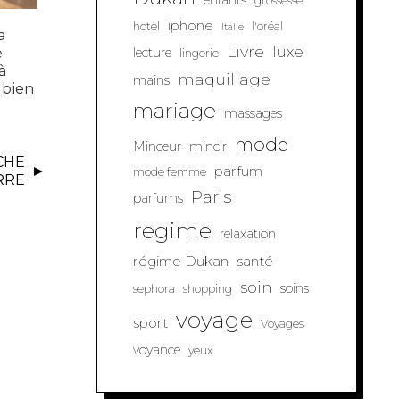
enfants
grossesse
iphone
hotel
l'oréal
Italie
a
Livre
luxe
e
lecture
lingerie
à
maquillage
mains
t bien
mariage
massages
mode
Minceur
mincir
CHE
parfum
mode femme
RRE
Paris
parfums
regime
relaxation
régime Dukan
santé
soin
soins
sephora
shopping
voyage
sport
Voyages
voyance
yeux