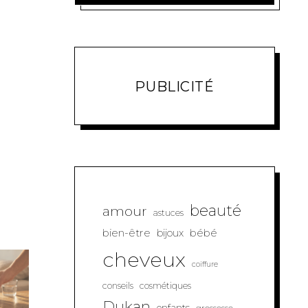
PUBLICITÉ
beauté
amour
astuces
bien-être
bébé
bijoux
cheveux
coiffure
conseils
cosmétiques
Dukan