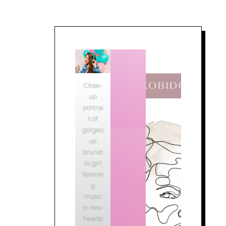
Close-
up
portrai
t of
gorgeo
us
brunet
te girl
listenin
g
music
in new
headp