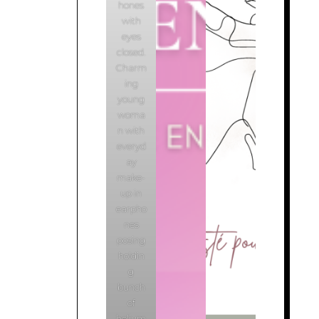
hones
with
eyes
closed.
Charm
ing
young
woma
n with
everyd
ay
make-
up in
earpho
nes
posing
holdin
g
bunch
of
helium