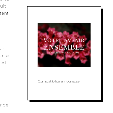
duit
ntent
vant
ur les
’est
Compatibilité amoureuse
er de