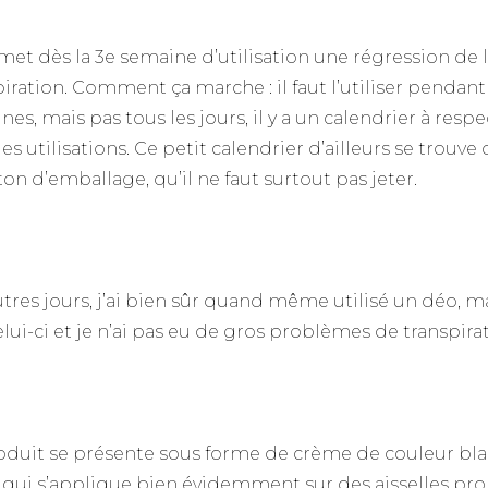
omet dès la 3e semaine d’utilisation une régression de 
piration. Comment ça marche : il faut l’utiliser pendant
es, mais pas tous les jours, il y a un calendrier à respe
es utilisations. Ce petit calendrier d’ailleurs se trouve
ton d’emballage, qu’il ne faut surtout pas jeter.
utres jours, j’ai bien sûr quand même utilisé un déo, m
lui-ci et je n’ai pas eu de gros problèmes de transpirat
oduit se présente sous forme de crème de couleur bl
 qui s’applique bien évidemment sur des aisselles pr