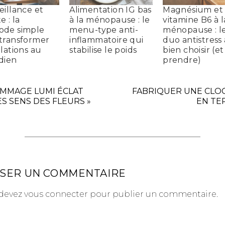
eillance et
Alimentation IG bas
Magnésium et
 : la
à la ménopause : le
vitamine B6 à l
ode simple
menu-type anti-
ménopause : l
transformer
inflammatoire qui
duo antistress 
elations au
stabilise le poids
bien choisir (e
dien
prendre)
MMAGE LUMI ÉCLAT
FABRIQUER UNE CLO
ES SENS DES FLEURS »
EN TE
SSER UN COMMENTAIRE
devez
vous connecter
pour publier un commentaire.