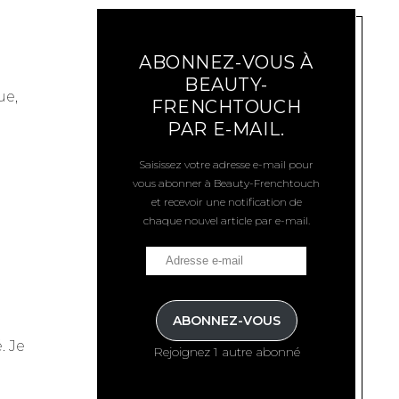
ABONNEZ-VOUS À
BEAUTY-
ue,
FRENCHTOUCH
PAR E-MAIL.
Saisissez votre adresse e-mail pour
vous abonner à Beauty-Frenchtouch
et recevoir une notification de
chaque nouvel article par e-mail.
ABONNEZ-VOUS
. Je
Rejoignez 1 autre abonné