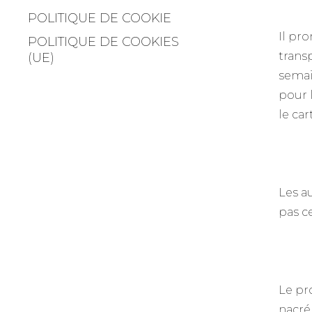
POLITIQUE DE COOKIE
Il pr
POLITIQUE DE COOKIES
trans
(UE)
semain
pour l
le car
Les a
pas ce
Le pr
nacré