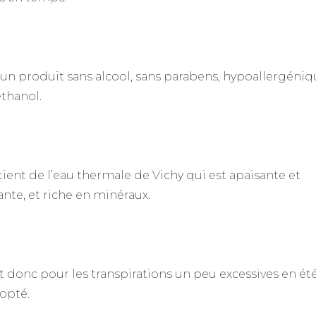
 un produit sans alcool, sans parabens, hypoallergéniq
éthanol.
ntient de l’eau thermale de Vichy qui est apaisante et
iante, et riche en minéraux.
it donc pour les transpirations un peu excessives en été
dopté.