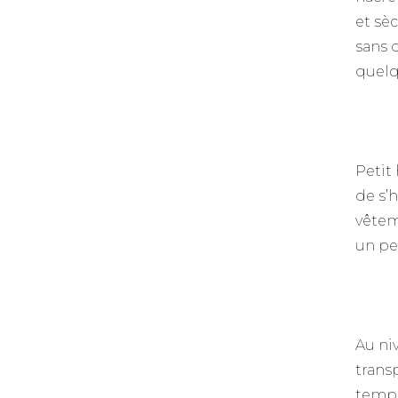
et sèc
sans 
quelq
Petit
de s’
vêtem
un pe
Au niv
transp
temps