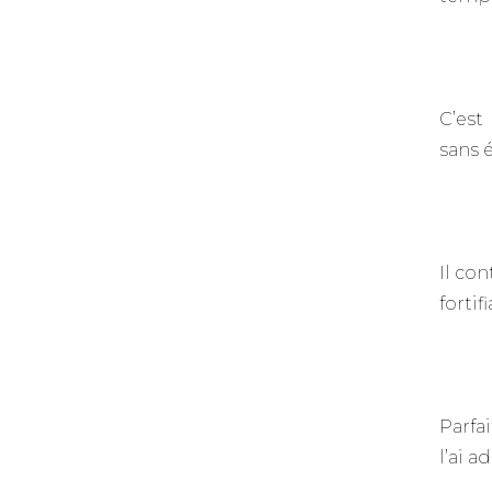
C’est
sans 
Il co
fortif
Parfa
l’ai a