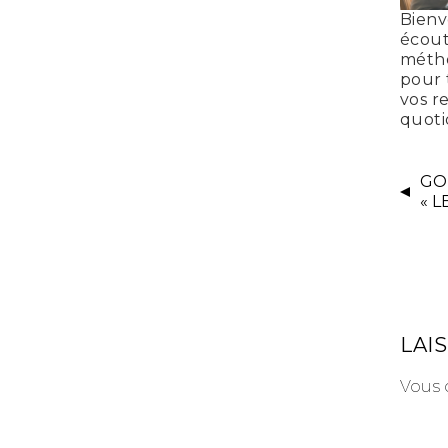
Bienv
écoute
méth
pour 
vos r
quoti
GO
« L
LAI
Vous 