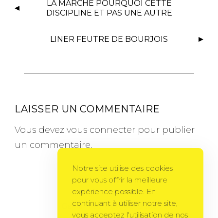
LA MARCHE POURQUOI CETTE
DISCIPLINE ET PAS UNE AUTRE
LINER FEUTRE DE BOURJOIS
LAISSER UN COMMENTAIRE
Vous devez
vous connecter
pour publier
un commentaire.
Notre site utilise des cookies
pour vous offrir la meilleure
expérience possible. En
continuant à utiliser notre site,
Gema Theme
by
PixelGrade
vous acceptez l'utilisation de nos